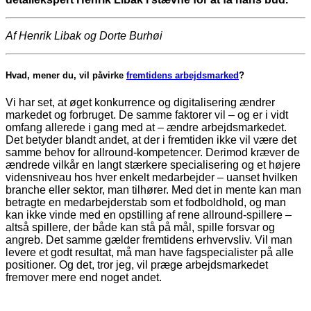
Af Henrik Libak og Dorte Burhøi
Hvad, mener du, vil påvirke
fremtidens arbejdsmarked
?
Vi har set, at øget konkurrence og digitalisering ændrer
markedet og forbruget. De samme faktorer vil – og er i vidt
omfang allerede i gang med at – ændre arbejdsmarkedet.
Det betyder blandt andet, at der i fremtiden ikke vil være det
samme behov for allround-kompetencer. Derimod kræver de
ændrede vilkår en langt stærkere specialisering og et højere
vidensniveau hos hver enkelt medarbejder – uanset hvilken
branche eller sektor, man tilhører. Med det in mente kan man
betragte en medarbejderstab som et fodboldhold, og man
kan ikke vinde med en opstilling af rene allround-spillere –
altså spillere, der både kan stå på mål, spille forsvar og
angreb. Det samme gælder fremtidens erhvervsliv. Vil man
levere et godt resultat, må man have fagspecialister på alle
positioner. Og det, tror jeg, vil præge arbejdsmarkedet
fremover mere end noget andet.