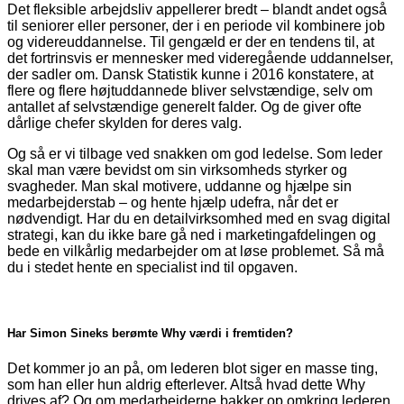
Det fleksible arbejdsliv appellerer bredt – blandt andet også
til seniorer eller personer, der i en periode vil kombinere job
og videreuddannelse. Til gengæld er der en tendens til, at
det fortrinsvis er mennesker med videregående uddannelser,
der sadler om. Dansk Statistik kunne i 2016 konstatere, at
flere og flere højtuddannede bliver selvstændige, selv om
antallet af selvstændige generelt falder. Og de giver ofte
dårlige chefer skylden for deres valg.
Og så er vi tilbage ved snakken om god ledelse. Som leder
skal man være bevidst om sin virksomheds styrker og
svagheder. Man skal motivere, uddanne og hjælpe sin
medarbejderstab – og hente hjælp udefra, når det er
nødvendigt. Har du en detailvirksomhed med en svag digital
strategi, kan du ikke bare gå ned i marketingafdelingen og
bede en vilkårlig medarbejder om at løse problemet. Så må
du i stedet hente en specialist ind til opgaven.
Har Simon Sineks berømte Why værdi i fremtiden?
Det kommer jo an på, om lederen blot siger en masse ting,
som han eller hun aldrig efterlever. Altså hvad dette Why
drives af? Og om medarbejderne bakker op omkring lederen,