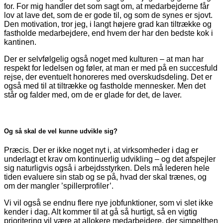
for. For mig handler det som sagt om, at medarbejderne får
lov at lave det, som de er gode til, og som de synes er sjovt.
Den motivation, tror jeg, i langt højere grad kan tiltrække og
fastholde medarbejdere, end hvem der har den bedste kok i
kantinen.
Der er selvfølgelig også noget med kulturen – at man har
respekt for ledelsen og føler, at man er med på en succesfuld
rejse, der eventuelt honoreres med overskudsdeling. Det er
også med til at tiltrække og fastholde mennesker. Men det
står og falder med, om de er glade for det, de laver.
Og så skal de vel kunne udvikle sig?
Præcis. Der er ikke noget nyt i, at virksomheder i dag er
underlagt et krav om kontinuerlig udvikling – og det afspejler
sig naturligvis også i arbejdsstyrken. Dels må lederen hele
tiden evaluere sin stab og se på, hvad der skal trænes, og
om der mangler ’spillerprofiler’.
Vi vil også se endnu flere nye jobfunktioner, som vi slet ikke
kender i dag. Alt kommer til at gå så hurtigt, så en vigtig
prioritering vil være at allokere medarbejdere, der simpelthen