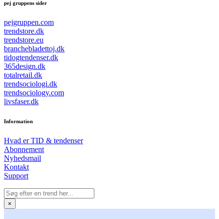
pej gruppens sider
pejgruppen.com
trendstore.dk
trendstore.eu
branchebladettoj.dk
tidogtendenser.dk
365design.dk
totalretail.dk
trendsociologi.dk
trendsociology.com
livsfaser.dk
Information
Hvad er TID & tendenser
Abonnement
Nyhedsmail
Kontakt
Support
×