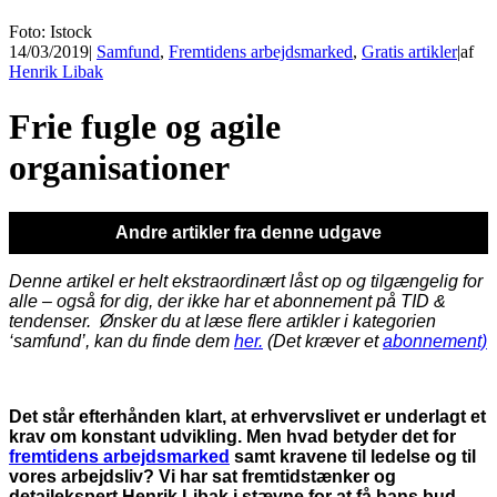
Foto: Istock
14/03/2019
|
Samfund
,
Fremtidens arbejdsmarked
,
Gratis artikler
|
af
Henrik Libak
Frie fugle og agile
organisationer
Andre artikler fra denne udgave
Denne artikel er helt ekstraordinært låst op og tilgængelig for
alle – også for dig, der ikke har et abonnement på TID &
tendenser. Ønsker du at læse flere artikler i kategorien
‘samfund’, kan du finde dem
her.
(Det kræver et
abonnement)
Det står efterhånden klart, at erhvervslivet er underlagt et
krav om konstant udvikling.
Men hvad betyder det for
fremtidens arbejdsmarked
samt kravene til ledelse og til
vores arbejdsliv? Vi har sat fremtidstænker og
detailekspert Henrik Libak i stævne for at få hans bud.