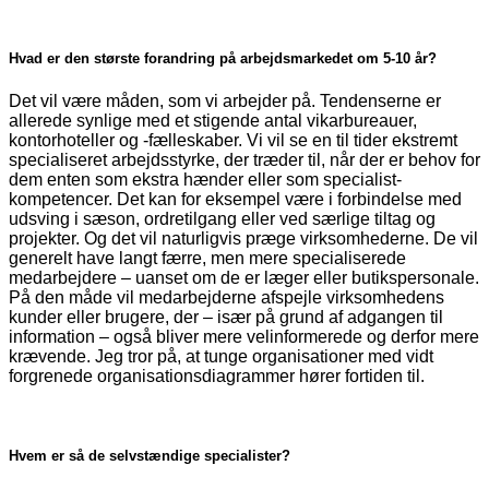
Hvad er den største forandring på arbejdsmarkedet om 5-10 år?
Det vil være måden, som vi arbejder på. Tendenserne er
allerede synlige med et stigende antal vikarbureauer,
kontorhoteller og -fælleskaber. Vi vil se en til tider ekstremt
specialiseret arbejdsstyrke, der træder til, når der er behov for
dem enten som ekstra hænder eller som specialist­
kompetencer. Det kan for eksempel være i forbindelse med
udsving i sæson, ordretilgang eller ved særlige tiltag og
projekter. Og det vil naturligvis præge virksomhederne. De vil
generelt have langt færre, men mere specialiserede
medarbejdere – uanset om de er læger eller butikspersonale.
På den måde vil medarbejderne afspejle virksom­hedens
kunder eller brugere, der – især på grund af adgangen til
information – også bliver mere velinformerede og derfor mere
krævende. Jeg tror på, at tunge organisationer med vidt
forgrenede organisations­diagrammer hører fortiden til.
Hvem er så de selvstændige specialister?