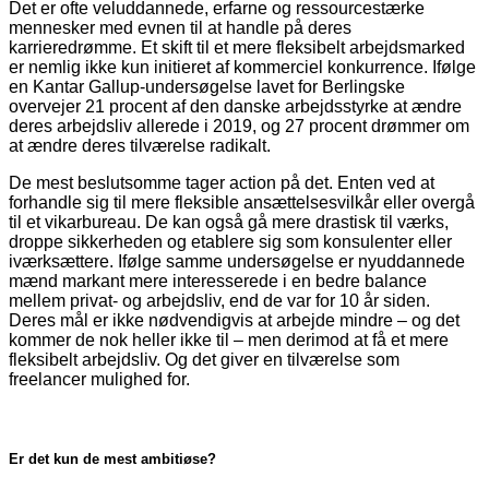
Det er ofte veluddannede, erfarne og ressourcestærke
mennesker med evnen til at handle på deres
karrieredrømme. Et skift til et mere fleksibelt arbejdsmarked
er nemlig ikke kun initieret af kommerciel konkurrence. Ifølge
en Kantar Gallup-undersøgelse lavet for Berlingske
overvejer 21 procent af den danske arbejdsstyrke at ændre
deres arbejdsliv allerede i 2019, og 27 procent drømmer om
at ændre deres tilværelse radikalt.
De mest beslutsomme tager action på det. Enten ved at
forhandle sig til mere fleksible ansættelsesvilkår eller overgå
til et vikarbureau. De kan også gå mere drastisk til værks,
droppe sikkerheden og etablere sig som konsulenter eller
iværksættere. Ifølge samme undersøgelse er nyuddannede
mænd markant mere interesserede i en bedre balance
mellem privat- og arbejdsliv, end de var for 10 år siden.
Deres mål er ikke nødvendigvis at arbejde mindre – og det
kommer de nok heller ikke til – men derimod at få et mere
fleksibelt arbejdsliv. Og det giver en tilværelse som
freelancer mulighed for.
Er det kun de mest ambitiøse?