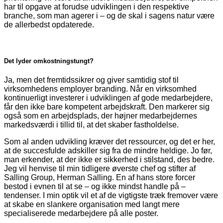
har til opgave at forudse udviklingen i den respektive
branche, som man agerer i – og de skal i sagens natur være
de allerbedst opdaterede.
Det lyder omkostningstungt?
Ja, men det fremtidssikrer og giver samtidig stof til
virksomhedens employer branding. Når en virksomhed
kontinuerligt investerer i udviklingen af gode medarbejdere,
får den ikke bare kompetent arbejdskraft. Den markerer sig
også som en arbejdsplads, der højner medarbejdernes
markedsværdi i tillid til, at det skaber fastholdelse.
Som al anden udvikling kræver det ressourcer, og det er her,
at de succes­fulde adskiller sig fra de mindre heldige. Jo før,
man erkender, at der ikke er sikkerhed i stilstand, des bedre.
Jeg vil henvise til min tidligere øverste chef og stifter af
Salling Group, Herman Salling. En af hans store forcer
bestod i evnen til at se – og ikke mindst handle på –
tendenser. I min optik vil et af de vigtigste træk fremover være
at skabe en slankere organisation med langt mere
specialiserede medarbejdere på alle poster.