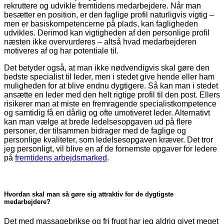
rekruttere og udvikle fremtidens medarbejdere. Når man
besætter en position, er den faglige profil naturligvis vigtig –
men er basiskompetencerne på plads, kan fagligheden
udvikles. Derimod kan vigtigheden af den personlige profil
næsten ikke overvurderes – altså hvad medarbejderen
motiveres af og har potentiale til.
Det betyder også, at man ikke nødvendigvis skal gøre den
bedste specialist til leder, men i stedet give hende eller ham
muligheden for at blive endnu dygtigere. Så kan man i stedet
ansætte en leder med den helt rigtige profil til den post. Ellers
risikerer man at miste en frem­ragende specialistkompetence
og samtidig få en dårlig og ofte umotiveret leder. Alternativt
kan man vælge at brede ledelsesopgaven ud på flere
personer, der tilsammen bidrager med de faglige og
personlige kvaliteter, som ledelsesopgaven kræver. Det tror
jeg personligt, vil blive en af de fornemste opgaver for ledere
på
fremtidens arbejdsmarked
.
Hvordan skal man så gøre sig attraktiv for de dygtigste
medarbejdere?
Det med massagebrikse og fri frugt har jeg aldrig givet meget