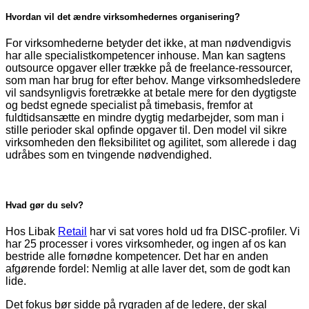
Hvordan vil det ændre virksomhedernes organisering?
For virksomhederne betyder det ikke, at man nødvendigvis
har alle specialistkompetencer inhouse. Man kan sagtens
outsource opgaver eller trække på de freelance-ressourcer,
som man har brug for efter behov. Mange virksomhedsledere
vil sandsynligvis foretrække at betale mere for den dygtigste
og bedst egnede specialist på timebasis, fremfor at
fuldtidsansætte en mindre dygtig medarbejder, som man i
stille perioder skal opfinde opgaver til. Den model vil sikre
virksomheden den fleksibilitet og agilitet, som allerede i dag
udråbes som en tving­ende nødvendighed.
Hvad gør du selv?
Hos Libak
Retail
har vi sat vores hold ud fra DISC-profiler. Vi
har 25 processer i vores virksomheder, og ingen af os kan
bestride alle fornødne kompetencer. Det har en anden
afgørende fordel: Nemlig at alle laver det, som de godt kan
lide.
Det fokus bør sidde på rygraden af de ledere, der skal