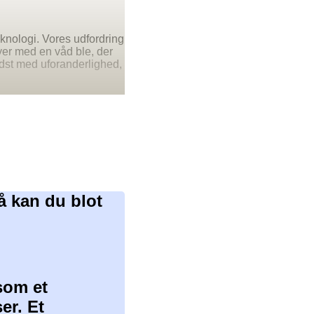
eknologi. Vores udfordring
yer med en våd ble, der
bedst med uforanderlighed,
å kan du blot
som et
er. Et