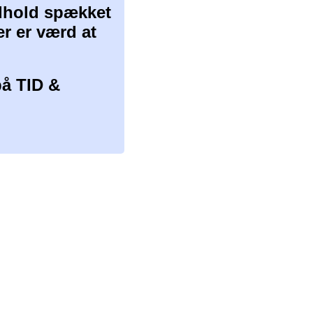
ndhold spækket
er er værd at
å TID &