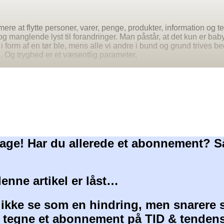
ere at flytte personer, varer, penge, produkter, information og t
g manglende lyst til forandringer. Man påstår, at det kun er bab
 i form af en tør ble, mens alle vi andre i bund og grund trives 
d. Og tryghed er et væsentlig parameter,
age! Har du allerede et abonnement? S
denne artikel er låst…
 ikke se som en hindring, men snarere 
at tegne et abonnement på TID & tendens