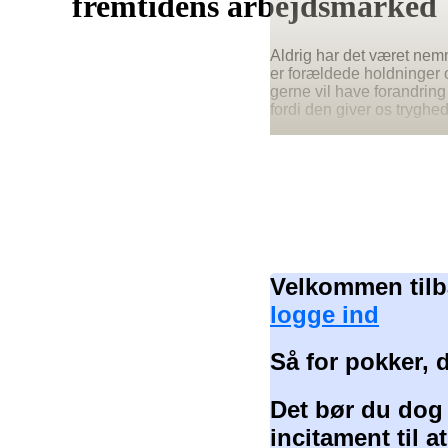
fremtidens arbejdsmarked
Aldrig har det været nemm
er forældede holdninger o
gerne vil have forandring
fordi den giver os tryghe
Velkommen tilb
logge ind
Så for pokker, 
Det bør du dog
incitament til 