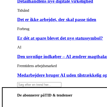
Detailhandlens nye digitale virkelighed
Tidsånd
Det er ikke arbejdet, der skal passe tiden
Forbrug
Er dét at spare blevet det nye statussymbol?
AI
Den usynlige indkøber – AI ændrer magtbala
Fremtidens arbejdsmarked
Medarbejdere bruger AI uden tilstrækkelig o
De abonnerer på
TID & tendenser