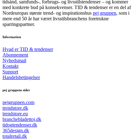
tidsånd, samfunds-, forbrugs- og livsstilstendenser – og kommer
med konkrete bud på konsekvenser. TID & tendenser er en del af
Nordeuropas største trend- og inspirationshus
pej gruppen
, som i
mere end 50 år har været livsstilsbranchens foretrukne
sparringspartner.
Information
Hvad er TID & tendenser
Abonnement
Nyhedsmail
Kontakt
Support
Handelsbetingelser
pej gruppens sider
pejgruppen.com
trendstore.dk
trendstore.eu
branchebladettoj.dk
tidogtendenser.dk
365design.dk
totalretail.dk