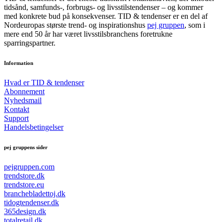
tidsånd, samfunds-, forbrugs- og livsstilstendenser – og kommer
med konkrete bud på konsekvenser. TID & tendenser er en del af
Nordeuropas største trend- og inspirationshus
pej gruppen
, som i
mere end 50 år har været livsstilsbranchens foretrukne
sparringspartner.
Information
Hvad er TID & tendenser
Abonnement
Nyhedsmail
Kontakt
Support
Handelsbetingelser
pej gruppens sider
pejgruppen.com
trendstore.dk
trendstore.eu
branchebladettoj.dk
tidogtendenser.dk
365design.dk
totalretail.dk