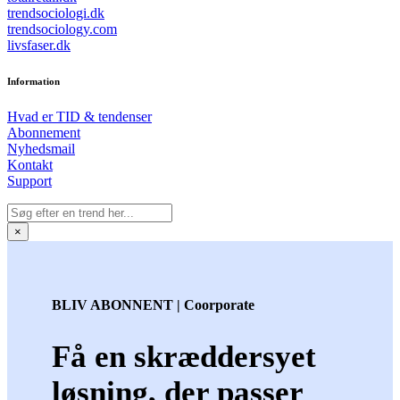
trendsociologi.dk
trendsociology.com
livsfaser.dk
Information
Hvad er TID & tendenser
Abonnement
Nyhedsmail
Kontakt
Support
×
BLIV ABONNENT | Coorporate
Få en skræddersyet
løsning, der passer