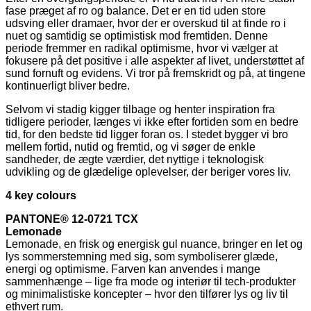
fase præget af ro og balance. Det er en tid uden store
udsving eller dramaer, hvor der er overskud til at finde ro i
nuet og samtidig se optimistisk mod fremtiden. Denne
periode fremmer en radikal optimisme, hvor vi vælger at
fokusere på det positive i alle aspekter af livet, understøttet af
sund fornuft og evidens. Vi tror på fremskridt og på, at tingene
kontinuerligt bliver bedre.
Selvom vi stadig kigger tilbage og henter inspiration fra
tidligere perioder, længes vi ikke efter fortiden som en bedre
tid, for den bedste tid ligger foran os. I stedet bygger vi bro
mellem fortid, nutid og fremtid, og vi søger de enkle
sandheder, de ægte værdier, det nyttige i teknologisk
udvikling og de glædelige oplevelser, der beriger vores liv.
4 key colours
PANTONE® 12-0721 TCX
Lemonade
Lemonade, en frisk og energisk gul nuance, bringer en let og
lys sommerstemning med sig, som symboliserer glæde,
energi og optimisme. Farven kan anvendes i mange
sammenhænge – lige fra mode og interiør til tech-produkter
og minimalistiske koncepter – hvor den tilfører lys og liv til
ethvert rum.