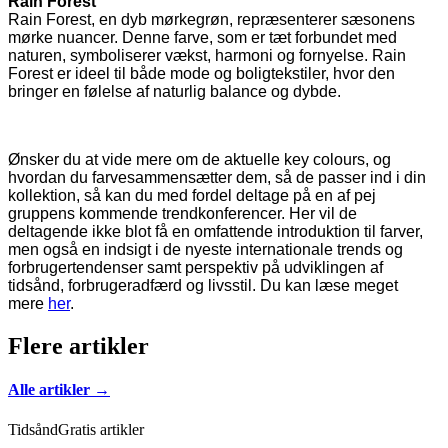
Rain Forest
Rain Forest, en dyb mørkegrøn, repræsenterer sæsonens
mørke nuancer. Denne farve, som er tæt forbundet med
naturen, symboliserer vækst, harmoni og fornyelse. Rain
Forest er ideel til både mode og boligtekstiler, hvor den
bringer en følelse af naturlig balance og dybde.
Ønsker du at vide mere om de aktuelle key colours, og
hvordan du farvesammensætter dem, så de passer ind i din
kollektion, så kan du med fordel deltage på en af pej
gruppens kommende trendkonferencer. Her vil de
deltagende ikke blot få en omfattende introduktion til farver,
men også en indsigt i de nyeste internationale trends og
forbrugertendenser samt perspektiv på udviklingen af
tidsånd, forbrugeradfærd og livsstil. Du kan læse meget
mere
her
.
Flere artikler
Alle artikler →
Tidsånd
Gratis artikler