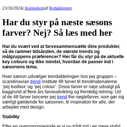
23/10/2024
|
Inspiration
|
af
Redaktionen
Har du styr på næste sæsons
farver? Nej? Så læs med her
Har du svært ved at farvesammensætte dine produkter,
så de rammer tidsånden, de største trends og
målgruppens præferencer? Her får du styr på de aktuelle
key colours og ikke mindst, hvordan de passer ind i
sæsonens tema.
Hver sæson udvælger trendafdelingen hos pej gruppen –
scandinavian
trend
institute 48 farver til trendmaterialerne
‘pej toolbox’ og ‘pej colour’. Disse farver er nøje udvalgt på
baggrund af flere års farveudvikling og fremtidig retning. Ud
af de 48 farver lancerer pej
trend
fire nøglefarver, som gør sig
særligt gældende for sæsonen, til inspiration for alle, der
arbejder med design.
Stability
Efter en overgangsperiode er vi nu trådt ind i en mere stabil