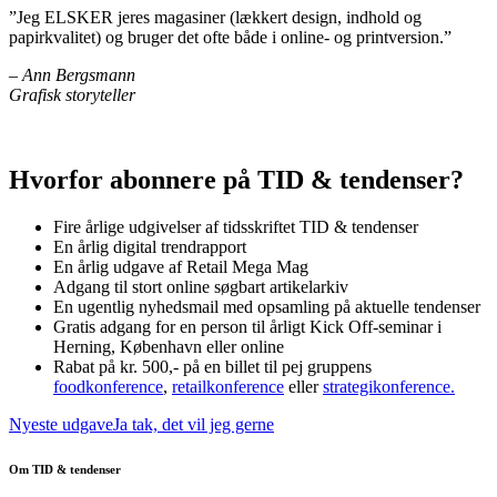
”Jeg ELSKER jeres magasiner (lækkert design, indhold og
papirkvalitet) og bruger det ofte både i online- og printversion.”
– Ann Bergsmann
Grafisk storyteller
Hvorfor abonnere på TID & tendenser?
Fire årlige udgivelser af tidsskriftet TID & tendenser
En årlig digital trendrapport
En årlig udgave af Retail Mega Mag
Adgang til stort online søgbart artikelarkiv
En ugentlig nyhedsmail med opsamling på aktuelle tendenser
Gratis adgang for en person til årligt Kick Off-seminar i
Herning, København eller online
Rabat på kr. 500,- på en billet til pej gruppens
foodkonference
,
retailkonference
eller
strategikonference.
Nyeste udgave
Ja tak, det vil jeg gerne
Om TID & tendenser