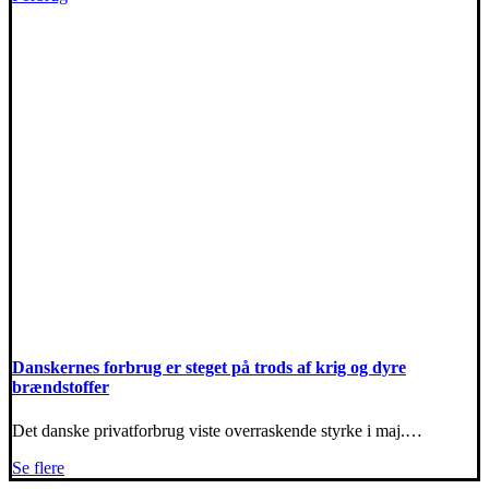
Danskernes forbrug er steget på trods af krig og dyre
brændstoffer
Det danske privatforbrug viste overraskende styrke i maj.…
Se flere