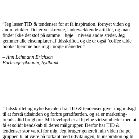
”Jeg læser TID & tendenser for at få inspiration, fornyet viden og
andre vinkler. Det er velskrevne, tankevækkende artikler, og man
finder ikke det stof på samme – høje – niveau andre steder. Jeg
gemmer alle eksemplarer af tidsskriftet, og de er også ’coffee table
books’ hjemme hos mig i nogle måneder.”
– Ann Lehmann Erichsen
Forbrugerøkonom, Sydbank
”Tidsskriftet og nyhedsmailen fra TID & tendenser giver mig indsigt
til at forstå tidsånden og forbrugeradfærden, og så er marketing-
trends altid brugbare. Mit levebrød er at hjælpe virksomheder med at
få et solidt kendskab til deres målgrupper. Derfor har TID &
tendenser stor værdi for mig. Jeg bruger generelt min viden fra pej
gruppen til at være på forkant med udviklingen, til inspiration og til