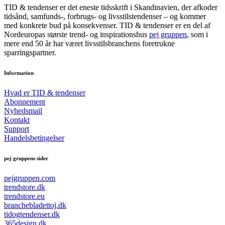
TID & tendenser er det eneste tidsskrift i Skandinavien, der afkoder
tidsånd, samfunds-, forbrugs- og livsstilstendenser – og kommer
med konkrete bud på konsekvenser. TID & tendenser er en del af
Nordeuropas største trend- og inspirationshus
pej gruppen
, som i
mere end 50 år har været livsstilsbranchens foretrukne
sparringspartner.
Information
Hvad er TID & tendenser
Abonnement
Nyhedsmail
Kontakt
Support
Handelsbetingelser
pej gruppens sider
pejgruppen.com
trendstore.dk
trendstore.eu
branchebladettoj.dk
tidogtendenser.dk
365design.dk