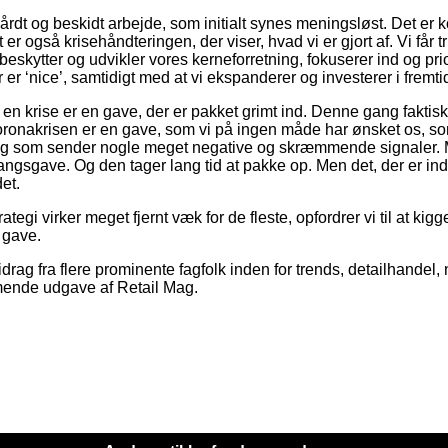
årdt og beskidt arbejde, som initialt synes meningsløst. Det er ko
t er også krisehåndteringen, der viser, hvad vi er gjort af. Vi får 
 beskytter og udvikler vores kerneforretning, fokuserer ind og pri
 er ‘nice’, samtidigt med at vi ekspanderer og investerer i fremti
en krise er en gave, der er pakket grimt ind. Denne gang faktisk 
ronakrisen er en gave, som vi på ingen måde har ønsket os, so
 og som sender nogle meget negative og skræmmende signaler. 
angsgave. Og den tager lang tid at pakke op. Men det, der er inde
det.
trategi virker meget fjernt væk for de fleste, opfordrer vi til at ki
 gave.
drag fra flere prominente fagfolk inden for trends, detailhandel,
ende udgave af Retail Mag.