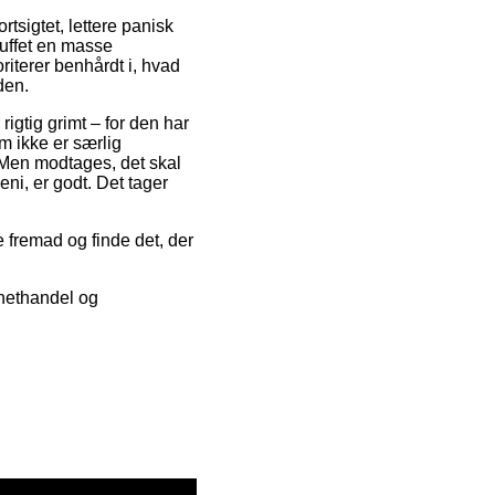
rtsigtet, lettere panisk
truffet en masse
oriterer benhårdt i, hvad
den.
rigtig grimt – for den har
m ikke er særlig
Men modtages, det skal
ni, er godt. Det tager
gge fremad og finde det, der
 nethandel og