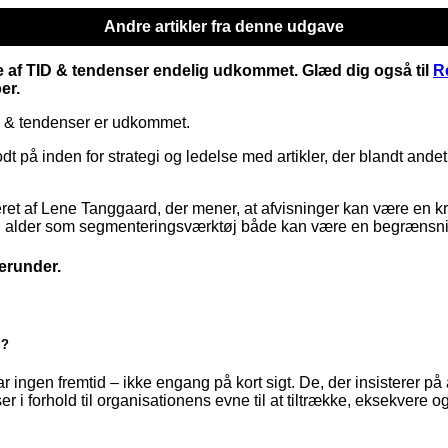
Andre artikler fra denne udgave
e af TID & tendenser endelig udkommet. Glæd dig også til
Re
er.
D & tendenser er udkommet.
dt på inden for strategi og ledelse med artikler, der blandt ande
ret af Lene Tanggaard, der mener, at afvisninger kan være en kre
 alder som segmenteringsværktøj både kan være en begrænsni
erunder.
g?
 ingen fremtid – ikke engang på kort sigt. De, der insisterer på a
 i forhold til organisationens evne til at tiltrække, eksekvere og 