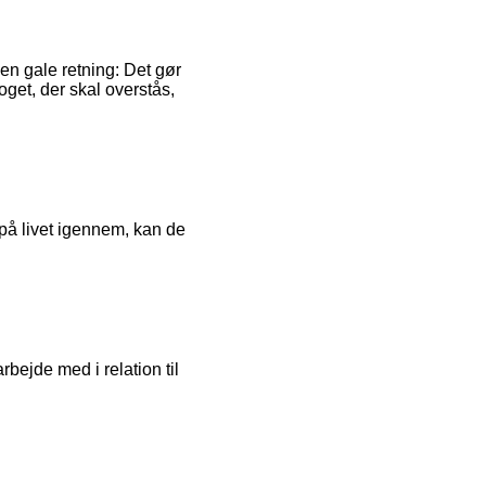
 den gale retning: Det gør
noget, der skal overstås,
 på livet igennem, kan de
bejde med i relation til