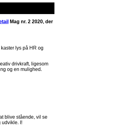
tail
Mag nr. 2 2020, der
t kaster lys på HR og
ativ drivkraft, ligesom
ng og en mulighed.
t blive stående, vil se
udvikle. I!