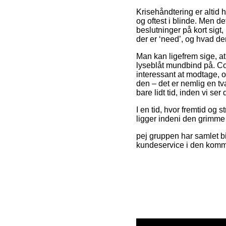
Krisehåndtering er altid h
og oftest i blinde. Men de
beslutninger på kort sigt,
der er ‘need’, og hvad der
Man kan ligefrem sige, at 
lyseblåt mundbind på. Co
interessant at modtage,
den – det er nemlig en tv
bare lidt tid, inden vi ser 
I en tid, hvor fremtid og s
ligger indeni den grimme
pej gruppen har samlet bi
kundeservice i den komm