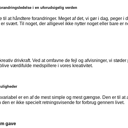
forandringsledelse i en uforudsigelig verden
re til at håndtere forandringer. Meget af det, vi gør i dag, peger i
 er svært. Til noget, der alligevel ikke nytter noget eller bare er 
reativ drivkraft. Ved at omfavne de fejl og afvisninger, vi støder
blive værdifulde medspillere i vores kreativitet.
uligheder
riabel er en af de mest simple og mest gængse. Den er til at ar
den er ikke specielt retningsvisende for forbrug gennem livet.
im gave