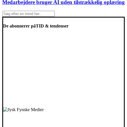
Medarbejdere bruger AI uden tilstrækkelig oplæring
De abonnerer på
TID & tendenser