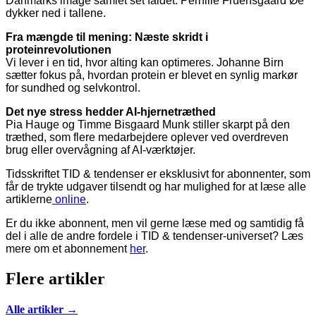
Danmarks image samlet set faldet. Pernille Fruensgaard Øe
dykker ned i tallene.
Fra mængde til mening: Næste skridt i
proteinrevolutionen
Vi lever i en tid, hvor alting kan optimeres. Johanne Birn
sætter fokus på, hvordan protein er blevet en synlig markør
for sundhed og selvkontrol.
Det nye stress hedder AI-hjernetræthed
Pia Hauge og Timme Bisgaard Munk stiller skarpt på den
træthed, som flere medarbejdere oplever ved overdreven
brug eller overvågning af AI-værktøjer.
Tidsskriftet TID & tendenser er eksklusivt for abonnenter, som
får de trykte udgaver tilsendt og har mulighed for at læse alle
artiklerne
online
.
Er du ikke abonnent, men vil gerne læse med og samtidig få
del i alle de andre fordele i TID & tendenser-universet? Læs
mere om et abonnement
her
.
Flere artikler
Alle artikler →