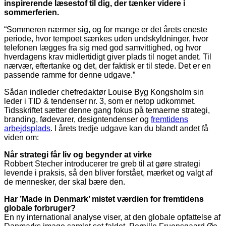
inspirerende læsestof til dig, der tænker videre i
sommerferien.
“Sommeren nærmer sig, og for mange er det årets eneste
periode, hvor tempoet sænkes uden undskyldninger, hvor
telefonen lægges fra sig med god samvittighed, og hvor
hverdagens krav midlertidigt giver plads til noget andet. Til
nærvær, eftertanke og det, der faktisk er til stede. Det er en
passende ramme for denne udgave.”
Sådan indleder chefredaktør Louise Byg Kongsholm sin
leder i TID & tendenser nr. 3, som er netop udkommet.
Tidsskriftet sætter denne gang fokus på temaerne strategi,
branding, fødevarer, designtendenser og
fremtidens
arbejdsplads
. I årets tredje udgave kan du blandt andet få
viden om:
Når strategi får liv og begynder at virke
Robbert Stecher introducerer tre greb til at gøre strategi
levende i praksis, så den bliver forstået, mærket og valgt af
de mennesker, der skal bære den.
Har ’Made in Denmark’ mistet værdien for fremtidens
globale forbruger?
En ny international analyse viser, at den globale opfattelse af