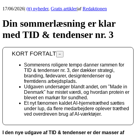
17/06/2026
|
(tt) nyheder
,
Gratis artikler
|
af
Redaktionen
Din sommerlæsning er klar
med TID & tendenser nr. 3
KORT FORTALT
−
Sommerens roligere tempo danner rammen for
TID & tendenser nr. 3, der dækker strategi,
branding, fødevarer, designtendenser og
fremtidens arbejdsplads.
Udgaven undersøger blandt andet, om "Made in
Denmark" har mistet værdi, og hvordan protein er
blevet en markør for sundhed.
Et nyt fænomen kaldet AI-hjernetræthed sættes
under lup, da flere medarbejdere oplever træthed
ved overdreven brug af AI-værktøjer.
I den nye udgave af TID & tendenser er der masser af