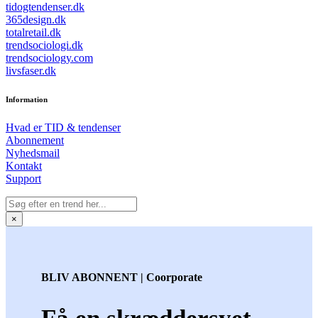
tidogtendenser.dk
365design.dk
totalretail.dk
trendsociologi.dk
trendsociology.com
livsfaser.dk
Information
Hvad er TID & tendenser
Abonnement
Nyhedsmail
Kontakt
Support
×
BLIV ABONNENT | Coorporate