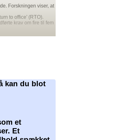
. Forskningen viser, at
rn to office’ (RTO).
ørte krav om fire til fem
å kan du blot
som et
er. Et
ndhold spækket