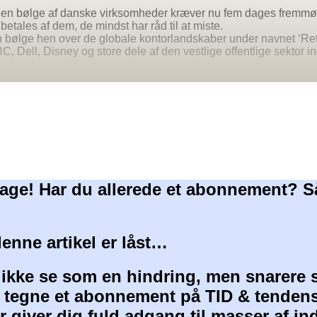
en bølge af danske virksomheder kræver nu fem dages fremmøde
betales af dem, de mindst har råd til at miste.
n bølge hen over de globale kontorlandskaber under navnet ‘Retu
ell, Disney og store dele af den vestlige offentlige sektor indf
age! Har du allerede et abonnement? S
denne artikel er låst…
 ikke se som en hindring, men snarere 
at tegne et abonnement på TID & tendens
 giver dig fuld adgang til masser af i