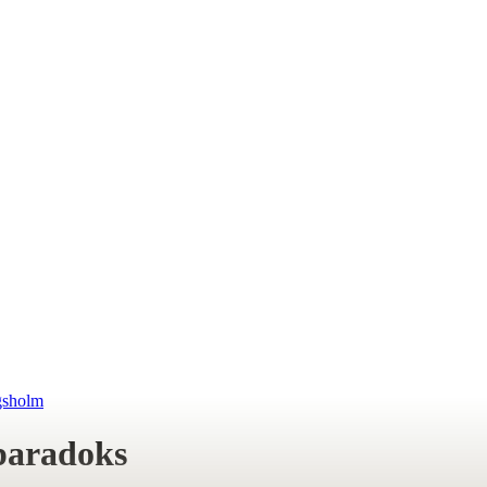
gsholm
-paradoks