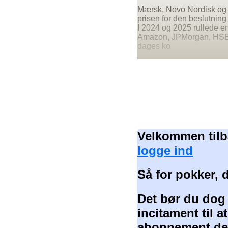
Mærsk, Novo Nordisk og 
prisen for den beslutning 
I 2024 og 2025 rullede e
Amazon, JPMorgan, HSBC, D
dages ko
Velkommen tilb
logge ind
Så for pokker, 
Det bør du dog
incitament til 
abonnement der