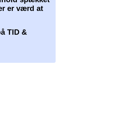
er er værd at
å TID &