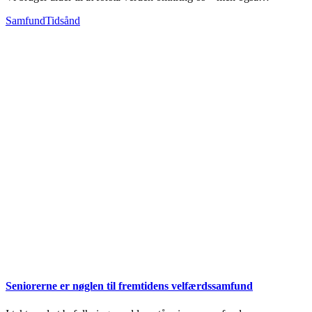
Samfund
Tidsånd
Seniorerne er nøglen til fremtidens velfærdssamfund