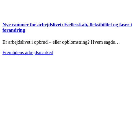
Nye rammer for arbejdslivet: Fællesskab, fleksibilitet og faser i
forandring
Er arbejdslivet i opbrud – eller opblomstring? Hvem sagde…
Fremtidens arbejdsmarked