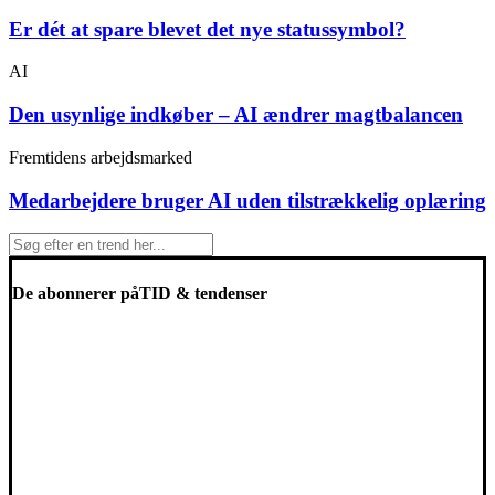
Er dét at spare blevet det nye statussymbol?
AI
Den usynlige indkøber – AI ændrer magtbalancen
Fremtidens arbejdsmarked
Medarbejdere bruger AI uden tilstrækkelig oplæring
De abonnerer på
TID & tendenser