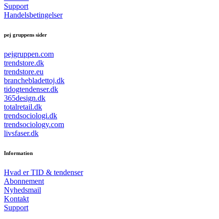
Support
Handelsbetingelser
pej gruppens sider
pejgruppen.com
trendstore.dk
trendstore.eu
branchebladettoj.dk
tidogtendenser.dk
365design.dk
totalretail.dk
trendsociologi.dk
trendsociology.com
livsfaser.dk
Information
Hvad er TID & tendenser
Abonnement
Nyhedsmail
Kontakt
Support