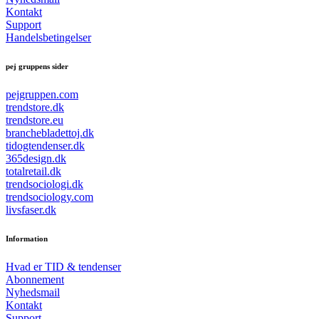
Kontakt
Support
Handelsbetingelser
pej gruppens sider
pejgruppen.com
trendstore.dk
trendstore.eu
branchebladettoj.dk
tidogtendenser.dk
365design.dk
totalretail.dk
trendsociologi.dk
trendsociology.com
livsfaser.dk
Information
Hvad er TID & tendenser
Abonnement
Nyhedsmail
Kontakt
Support