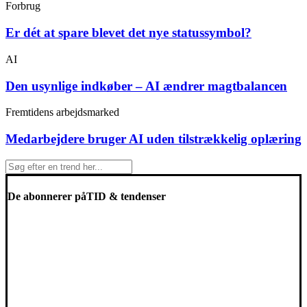
Forbrug
Er dét at spare blevet det nye statussymbol?
AI
Den usynlige indkøber – AI ændrer magtbalancen
Fremtidens arbejdsmarked
Medarbejdere bruger AI uden tilstrækkelig oplæring
De abonnerer på
TID & tendenser