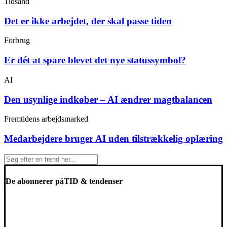
Tidsånd
Det er ikke arbejdet, der skal passe tiden
Forbrug
Er dét at spare blevet det nye statussymbol?
AI
Den usynlige indkøber – AI ændrer magtbalancen
Fremtidens arbejdsmarked
Medarbejdere bruger AI uden tilstrækkelig oplæring
De abonnerer på
TID & tendenser