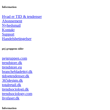
Information
Hvad er TID & tendenser
Abonnement
Nyhedsmail
Kontakt
Support
Handelsbetingelser
pej gruppens sider
pejgruppen.com
trendstore.dk
trendstore.eu
branchebladettoj.dk
tidogtendenser.dk
365design.dk
totalretail.dk
trendsociologi.dk
trendsociology.com
livsfaser.dk
Information