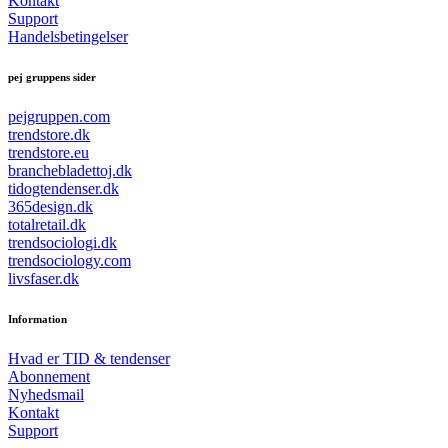
Kontakt
Support
Handelsbetingelser
pej gruppens sider
pejgruppen.com
trendstore.dk
trendstore.eu
branchebladettoj.dk
tidogtendenser.dk
365design.dk
totalretail.dk
trendsociologi.dk
trendsociology.com
livsfaser.dk
Information
Hvad er TID & tendenser
Abonnement
Nyhedsmail
Kontakt
Support