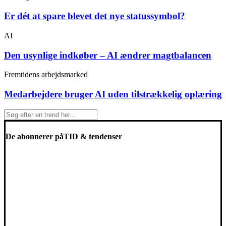
Er dét at spare blevet det nye statussymbol?
AI
Den usynlige indkøber – AI ændrer magtbalancen
Fremtidens arbejdsmarked
Medarbejdere bruger AI uden tilstrækkelig oplæring
De abonnerer på
TID & tendenser