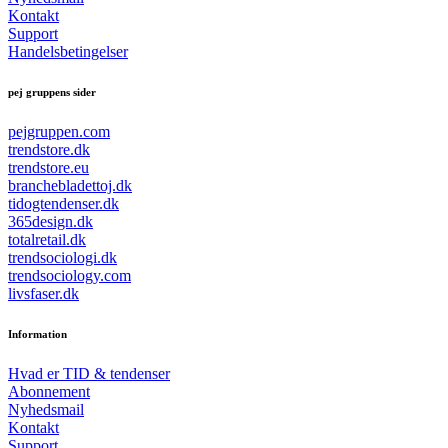
Kontakt
Support
Handelsbetingelser
pej gruppens sider
pejgruppen.com
trendstore.dk
trendstore.eu
branchebladettoj.dk
tidogtendenser.dk
365design.dk
totalretail.dk
trendsociologi.dk
trendsociology.com
livsfaser.dk
Information
Hvad er TID & tendenser
Abonnement
Nyhedsmail
Kontakt
Support