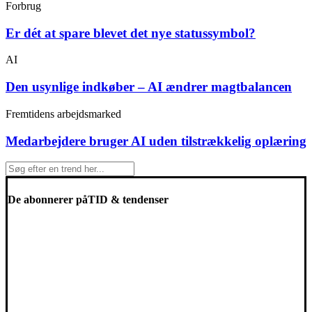
Forbrug
Er dét at spare blevet det nye statussymbol?
AI
Den usynlige indkøber – AI ændrer magtbalancen
Fremtidens arbejdsmarked
Medarbejdere bruger AI uden tilstrækkelig oplæring
De abonnerer på
TID & tendenser