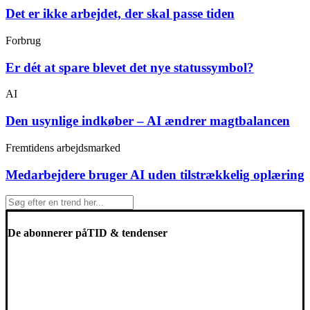
Det er ikke arbejdet, der skal passe tiden
Forbrug
Er dét at spare blevet det nye statussymbol?
AI
Den usynlige indkøber – AI ændrer magtbalancen
Fremtidens arbejdsmarked
Medarbejdere bruger AI uden tilstrækkelig oplæring
De abonnerer på
TID & tendenser