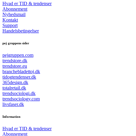
Hvad er TID & tendenser
Abonnement
Nyhedsmail
Kontakt
Support
Handelsbetingelser
pej gruppens sider
pejgruppen.com
trendstore.dk
trendstore.eu
branchebladettoj.dk
tidogtendenser.dk
365design.dk
totalretail.dk
trendsociologi.dk
trendsociology.com
livsfaser.dk
Information
Hvad er TID & tendenser
Abonnement