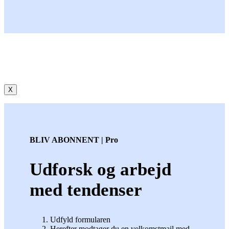
X
BLIV ABONNENT | Pro
Udforsk og arbejd
med tendenser
Udfyld formularen
Herefter modtager du en velkomstmail med