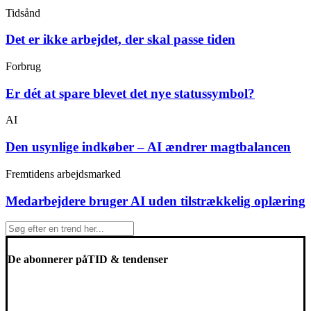
Tidsånd
Det er ikke arbejdet, der skal passe tiden
Forbrug
Er dét at spare blevet det nye statussymbol?
AI
Den usynlige indkøber – AI ændrer magtbalancen
Fremtidens arbejdsmarked
Medarbejdere bruger AI uden tilstrækkelig oplæring
De abonnerer på
TID & tendenser