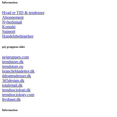
Information
Hvad er TID & tendenser
Abonnement
Nyhedsmail
Kontakt
Support
Handelsbetingelser
pej gruppens sider
pejgruppen.com
trendstore.dk
trendstore.eu
branchebladettoj.dk
tidogtendenser.dk
365design.dk
totalretail.dk
trendsociologi.dk
trendsociology.com
livsfaser.dk
Information