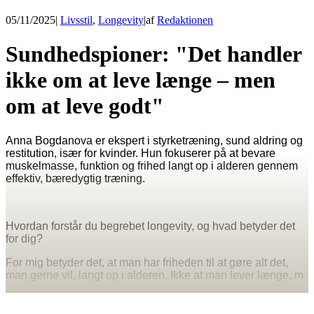
05/11/2025
|
Livsstil
,
Longevity
|
af
Redaktionen
Sundhedspioner: "Det handler
ikke om at leve længe – men
om at leve godt"
Anna Bogdanova er ekspert i styrketræning, sund aldring og
restitution, især for kvinder. Hun fokuserer på at bevare
muskelmasse, funktion og frihed langt op i alderen gennem
effektiv, bæredygtig træning.
Hvordan forstår du begrebet longevity, og hvad betyder det
for dig?
For mig betyder det, at man har friheden til at gøre alt det,
man gerne vil, langt op i alderen. Ikke at man lever længe, m