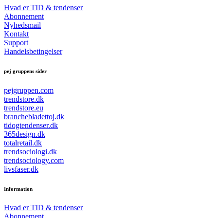
Hvad er TID & tendenser
Abonnement
Nyhedsmail
Kontakt
Support
Handelsbetingelser
pej gruppens sider
pejgruppen.com
trendstore.dk
trendstore.eu
branchebladettoj.dk
tidogtendenser.dk
365design.dk
totalretail.dk
trendsociologi.dk
trendsociology.com
livsfaser.dk
Information
Hvad er TID & tendenser
Abonnement