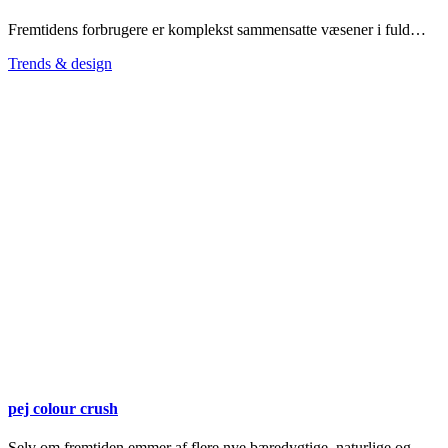
Fremtidens forbrugere er komplekst sammensatte væsener i fuld…
Trends & design
pej colour crush
Selv om fremtiden emmer af flere nye bæredygtige, naturlige og…