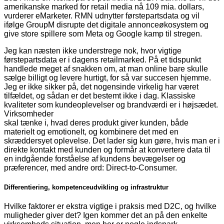
amerikanske marked for retail media nå 109 mia. dollars,
vurderer eMarketer. RMN udnytter førstepartsdata og vil
ifølge GroupM disrupte det digitale annonceøkosystem og
give store spillere som Meta og Google kamp til stregen.
Jeg kan næsten ikke understrege nok, hvor vigtige
førstepartsdata er i dagens retailmarked. På et tidspunkt
handlede meget af snakken om, at man online bare skulle
sælge billigt og levere hurtigt, for så var succesen hjemme.
Jeg er ikke sikker på, det nogensinde virkelig har været
tilfældet, og sådan er det bestemt ikke i dag. Klassiske
kvaliteter som kundeoplevelser og brandværdi er i højsædet.
Virksomheder
skal tænke i, hvad deres produkt giver kunden, både
materielt og emotionelt, og kombinere det med en
skræddersyet oplevelse. Det lader sig kun gøre, hvis man er i
direkte kontakt med kunden og formår at konvertere data til
en indgående forståelse af kundens bevægelser og
præferencer, med andre ord: Direct-to-Consumer.
Differentiering, kompetenceudvikling og infrastruktur
Hvilke faktorer er ekstra vigtige i praksis med D2C, og hvilke
muligheder giver det? Igen kommer det an på den enkelte