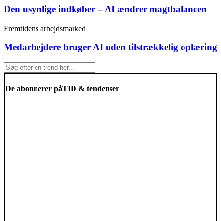
Den usynlige indkøber – AI ændrer magtbalancen
Fremtidens arbejdsmarked
Medarbejdere bruger AI uden tilstrækkelig oplæring
De abonnerer på
TID & tendenser