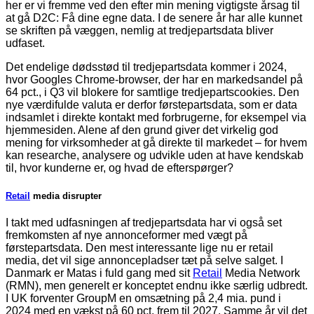
her er vi fremme ved den efter min mening vigtigste årsag til
at gå D2C: Få dine egne data. I de senere år har alle kunnet
se skriften på væggen, nemlig at tredjepartsdata bliver
udfaset.
Det endelige dødsstød til tredjepartsdata kommer i 2024,
hvor Googles Chrome-browser, der har en markedsandel på
64 pct., i Q3 vil blokere for samtlige tredjepartscookies. Den
nye værdifulde valuta er derfor førstepartsdata, som er data
indsamlet i direkte kontakt med forbrugerne, for eksempel via
hjemmesiden. Alene af den grund giver det virkelig god
mening for virksomheder at gå direkte til markedet – for hvem
kan researche, analysere og udvikle uden at have kendskab
til, hvor kunderne er, og hvad de efterspørger?
Retail
media disrupter
I takt med udfasningen af tredjepartsdata har vi også set
fremkomsten af nye annonceformer med vægt på
førstepartsdata. Den mest interessante lige nu er retail
media, det vil sige annoncepladser tæt på selve salget. I
Danmark er Matas i fuld gang med sit
Retail
Media Network
(RMN), men generelt er konceptet endnu ikke særlig udbredt.
I UK forventer GroupM en omsætning på 2,4 mia. pund i
2024 med en vækst på 60 pct. frem til 2027. Samme år vil det