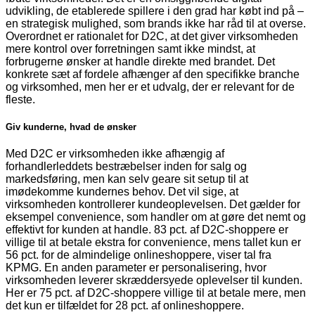
udvikling, de etablerede spillere i den grad har købt ind på –
en strategisk mulighed, som brands ikke har råd til at overse.
Overordnet er rationalet for D2C, at det giver virksomheden
mere kontrol over forretningen samt ikke mindst, at
forbrugerne ønsker at handle direkte med brandet. Det
konkrete sæt af fordele afhænger af den specifikke branche
og virksomhed, men her er et udvalg, der er relevant for de
fleste.
Giv kunderne, hvad de ønsker
Med D2C er virksomheden ikke afhængig af
forhandlerleddets bestræbelser inden for salg og
markedsføring, men kan selv geare sit setup til at
imødekomme kundernes behov. Det vil sige, at
virksomheden kontrollerer kundeoplevelsen. Det gælder for
eksempel convenience, som handler om at gøre det nemt og
effektivt for kunden at handle. 83 pct. af D2C-shoppere er
villige til at betale ekstra for convenience, mens tallet kun er
56 pct. for de almindelige onlineshoppere, viser tal fra
KPMG. En anden parameter er personalisering, hvor
virksomheden leverer skræddersyede oplevelser til kunden.
Her er 75 pct. af D2C-shoppere villige til at betale mere, men
det kun er tilfældet for 28 pct. af onlineshoppere.