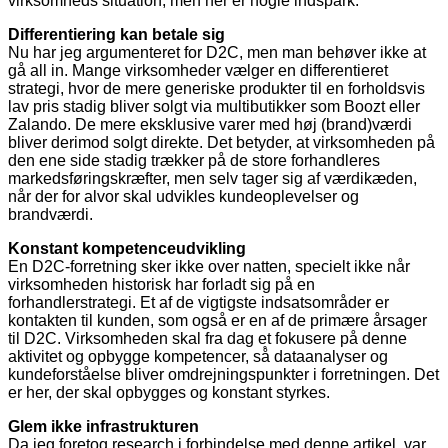
virksomheds situation, men her er nogle indspark.
Differentiering kan betale sig
Nu har jeg argumenteret for D2C, men man behøver ikke at
gå all in. Mange virksomheder vælger en differentieret
strategi, hvor de mere generiske produkter til en forholdsvis
lav pris stadig bliver solgt via multibutikker som Boozt eller
Zalando. De mere eksklusive varer med høj (brand)værdi
bliver derimod solgt direkte. Det betyder, at virksomheden på
den ene side stadig trækker på de store forhandleres
markedsføringskræfter, men selv tager sig af værdikæden,
når der for alvor skal udvikles kundeoplevelser og
brandværdi.
Konstant kompetenceudvikling
En D2C-forretning sker ikke over natten, specielt ikke når
virksomheden historisk har forladt sig på en
forhandlerstrategi. Et af de vigtigste indsatsområder er
kontakten til kunden, som også er en af de primære årsager
til D2C. Virksomheden skal fra dag et fokusere på denne
aktivitet og opbygge kompetencer, så̊ dataanalyser og
kundeforståelse bliver omdrejningspunkter i forretningen. Det
er her, der skal opbygges og konstant styrkes.
Glem ikke infrastrukturen
Da jeg foretog research i forbindelse med denne artikel, var