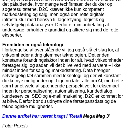
det påfaldende, hvor mange techfirmaer, der dukker op i
søgeresultaterne. D2C kræver ikke kun kompetent
markedsføring og salg, men også den rette digitale
infrastruktur med hensyn til lagerstyring, logistik og
selvfølgelig dataanalyser. Derfor er min anbefaling at
undersøge forholdene grundigt og alliere sig med de rette
eksperter.
Fremtiden er også teknologi
I forlængelse af ovenstående vil jeg også slå et slag for, at
virksomheder aldrig glemmer teknologien. Det er den
konstante forandringsfaktor inden for alt, hvad virksomheder
foretager sig, og sådan vil det blive ved med at være – ikke
mindst inden for salg og markedsføring. Data hænger
selvfølgelig tæt sammen med teknologi, og der vil konstant
dukke nye muligheder op. Lige nu taler alle om AI, med rette,
som har et væld af spændende perspektiver, for eksempel
inden for personalisering, automatisering, kundedialog,
kundeservice, SEO og e-mail marketing. D2C er kommet for
at blive. Derfor bør du udnytte dine førstepartsdata og de
teknologiske muligheder.
Denne artikel har været bragt i ‘
Retail
Mega Mag 3’
Foto: Pexels