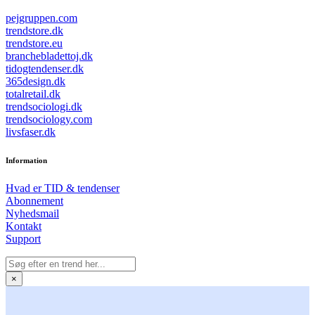
pejgruppen.com
trendstore.dk
trendstore.eu
branchebladettoj.dk
tidogtendenser.dk
365design.dk
totalretail.dk
trendsociologi.dk
trendsociology.com
livsfaser.dk
Information
Hvad er TID & tendenser
Abonnement
Nyhedsmail
Kontakt
Support
×