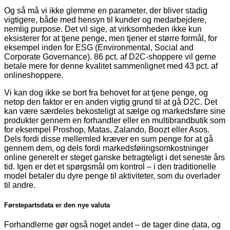
Og så må vi ikke glemme en parameter, der bliver stadig
vigtigere, både med hensyn til kunder og medarbejdere,
nemlig purpose. Det vil sige, at virksomheden ikke kun
eksisterer for at tjene penge, men tjener et større formål, for
eksempel inden for ESG (Environmental, Social and
Corporate Governance). 86 pct. af D2C-shoppere vil gerne
betale mere for denne kvalitet sammenlignet med 43 pct. af
onlineshoppere.
Vi kan dog ikke se bort fra behovet for at tjene penge, og
netop den faktor er en anden vigtig grund til at gå D2C. Det
kan være særdeles bekosteligt at sælge og markedsføre sine
produkter gennem en forhandler eller en multibrandbutik som
for eksempel Proshop, Matas, Zalando, Boozt eller Asos.
Dels fordi disse mellemled kræver en sum penge for at gå
gennem dem, og dels fordi markedsføringsomkostninger
online generelt er steget ganske betragteligt i det seneste års
tid. Igen er det et spørgsmål om kontrol – i den traditionelle
model betaler du dyre penge til aktiviteter, som du overlader
til andre.
Førstepartsdata er den nye valuta
Forhandlerne gør også noget andet – de tager dine data, og