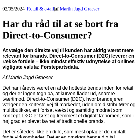
02/05/2024
|
Retail & e-tail
|
af
Martin Jagd Graeser
Har du råd til at se bort fra
Direct-to-Consumer?
At vælge den direkte vej til kunden har aldrig været mere
relevant for brands. Direct-to-Consumer (D2C) leverer en
række fordele – ikke mindst effektiv udnyttelse af onlines
vigtigste valuta: Førstepartsdata.
Af Martin Jagd Graeser
Det har i årevis været en af de hotteste trends inden for retail,
og der er ingen tegn på, at kurven flader ud, snarere
tværtimod. Direct-to-Consumer (D2C), hvor brandejeren
vælger den korteste vej til markedet, uden om distributører og
multibutikker, er i fortsat vækst og samtidig modnet som
koncept. D2C er først og fremmest et digitalt fænomen, som i
høj grad er blevet favnet af traditionelle brands.
Det er således ikke en dille, som mest optager de digitalt
fødte virksomheder. Det er en omsiggribende digital