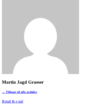
Martin Jagd Graeser
← Tilbage til alle artikler
Retail & e-tail