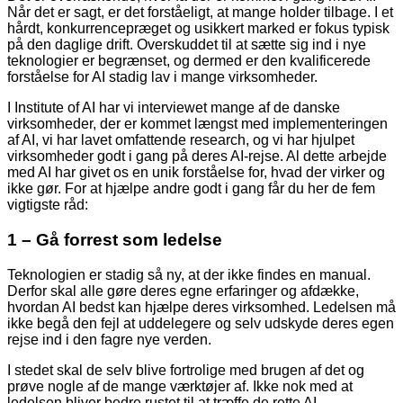
Når det er sagt, er det forståeligt, at mange holder tilbage. I et
hårdt, konkurrence­præget og usikkert marked er fokus typisk
på den daglige drift. Overskuddet til at sætte sig ind i nye
teknolo­gier er begrænset, og dermed er den kvalificerede
forståelse for AI stadig lav i mange virksomheder.
I Institute of AI har vi interviewet mange af de danske
virksomheder, der er kommet længst med implementeringen
af AI, vi har lavet omfattende research, og vi har hjulpet
virksom­heder godt i gang på deres AI-rejse. Al dette arbejde
med AI har givet os en unik forståelse for, hvad der virker og
ikke gør. For at hjælpe andre godt i gang får du her de fem
vigtigste råd:
1 – Gå forrest som ledelse
Teknologien er stadig så ny, at der ikke findes en manual.
Derfor skal alle gøre deres egne erfaringer og afdække,
hvordan AI bedst kan hjælpe deres virksomhed. Ledelsen må
ikke begå den fejl at uddelegere og selv udskyde deres egen
rejse ind i den fagre nye verden.
I stedet skal de selv blive fortrolige med brugen af det og
prøve nogle af de mange værktøjer af. Ikke nok med at
ledelsen bliver bedre rustet til at træffe de rette AI-