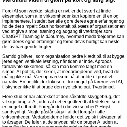
Fordi AI som værktøj stadig er nyt, er det svært at finde
eksempler, som alle virksomheder kan kopiere en til en og
implementere. I stedet bør alle gøre deres egne erfaringer og
holde det simpelt: Start horisontalt på tværs af organisationen
ved at give simpel træning og adgang til værk­tøjer som
ChatGPT Team og MidJourney, hvormed medarbejderne kan
gøre deres egne erfaringer og forholdsvis hurtigt kan høste
de lavthængende frugter.
Samtidig bliver I som organisation bedre klædt på til at bygge
jeres egen vertikale løsning, når tiden er inde. Apropos
førnævnte sikkerhed, så kan man komme langt med en
simpel AI-politik, der sikrer, at medarbejderne ved, hvad de
må og ikke må. Vær opmærksom på at holde et positivt
narrativ: En politik, der fokuserer for meget på farerne ved AI,
tilskynder ikke til at bruge den nye teknologi. Tværtimod.
Flere studier har afdækket at den såkaldte skyggebrug, det
vil sige brug af AI, uden at det er godkendt af ledelsen, som
er meget udbredt. Foregår det i din virksomhed? Højst
sandsynligt. Nogle påstår sågar, at det foregår i alle
virksomheder. Medarbejderne holder det typisk i skyggen af
to årsager: De føler, at de snyder, når de bruger AI uden at