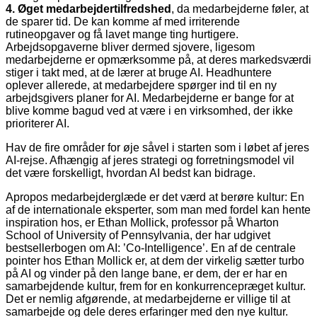
4. Øget medarbejdertilfredshed
, da medarbejderne føler, at
de sparer tid. De kan komme af med irriterende
rutineopgaver og få lavet mange ting hurtigere.
Arbejdsopgaverne bliver dermed sjovere, ligesom
medarbejderne er opmærksomme på, at deres markedsværdi
stiger i takt med, at de lærer at bruge AI. Headhuntere
oplever allerede, at medarbejdere spørger ind til en ny
arbejdsgivers planer for AI. Medarbejderne er bange for at
blive komme bagud ved at være i en virksomhed, der ikke
prioriterer AI.
Hav de fire områder for øje såvel i starten som i løbet af jeres
AI-rejse. Afhængig af jeres strategi og forretningsmodel vil
det være forskelligt, hvordan AI bedst kan bidrage.
Apropos medarbejderglæde er det værd at berøre kultur: En
af de internatio­nale eksperter, som man med fordel kan hente
inspiration hos, er Ethan Mollick, professor på Wharton
School of University of Pennsylvania, der har udgivet
bestsellerbogen om AI: ’Co-Intelligence’. En af de centrale
pointer hos Ethan Mollick er, at dem der virkelig sætter turbo
på AI og vinder på den lange bane, er dem, der er har en
samarbejdende kultur, frem for en konkurrencepræget kultur.
Det er nemlig afgørende, at medarbejderne er villige til at
samarbejde og dele deres erfaringer med den nye kultur.