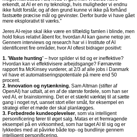
erkendt, at AI er en ny teknologi, hvis muligheder vi endnu
ikke fuldt forstår, og af den grund kunne vi ikke på forhånd
fastsætte præcise mål og gevinster. Derfor burde vi have gået
mere eksplorativt til værks.”
Jeres AI-rejse skal ikke være en tilfældig famlen i blinde, men
hold fokus relativt åbent for, hvordan AI kan gavne netop jer.
Gennem interviews og research har vi i Institute of AI
identificeret fire områder, hvor AI oftest bidrager positivt:
1. ’Waste hunting’
– hvor spilder vi tid og er ineffektive?
Hvordan kan vi effektivisere arbejdsgange? Førnævnte
rapport fra McKinsey vurderer, at 2/3 af alle jobs i Danmark
vil have et automatiseringspotentiale på mere end 50
procent.
2. Innovation og nytænkning.
Sam Altman (stifter af
OpenAI) har udtalt, at en af de største fordele, som han ser
ved AI, er brainstorming. Det er et stærkt værktøj til at sætte
gang i noget nyt, uanset stort eller småt, for eksempel en
strategi eller et møde der skal planlægges.
3. Forbedrede kundeoplevelser
, som via intelligent
personificering fører til øget salg. Matas er et fremragende
eksempel på en virksomhed, som har taget AI til sig og er
lykkedes med at påvirke både top- og bundlinje gennem
intelligent personificering.