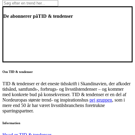
De abonnerer på
TID & tendenser
Om TID & tendenser
TID & tendenser er det eneste tidsskrift i Skandinavien, der afkoder
tidsånd, samfunds-, forbrugs- og livsstilstendenser – og kommer
med konkrete bud på konsekvenser. TID & tendenser er en del af
Nordeuropas største trend- og inspirationshus
pej gruppen
, som i
mere end 50 år har været livsstilsbranchens foretrukne
sparringspartner.
Information
Hvad er TID & tendenser