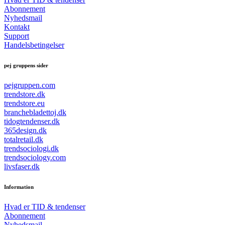
Abonnement
Nyhedsmail
Kontakt
Support
Handelsbetingelser
pej gruppens sider
pejgruppen.com
trendstore.dk
trendstore.eu
branchebladettoj.dk
tidogtendenser.dk
365design.dk
totalretail.dk
trendsociologi.dk
trendsociology.com
livsfaser.dk
Information
Hvad er TID & tendenser
Abonnement
Nyhedsmail