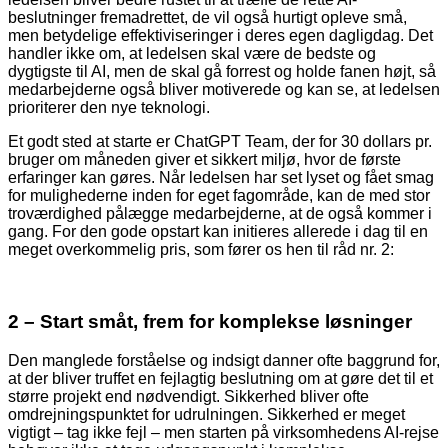
beslutninger fremadrettet, de vil også hurtigt opleve små,
men betydelige effektiviseringer i deres egen dagligdag. Det
handler ikke om, at ledelsen skal være de bedste og
dygtigste til AI, men de skal gå forrest og holde fanen højt, så
medarbejderne også bliver motiverede og kan se, at ledelsen
prioriterer den nye teknologi.
Et godt sted at starte er ChatGPT Team, der for 30 dollars pr.
bruger om måneden giver et sikkert miljø, hvor de første
erfaringer kan gøres. Når ledelsen har set lyset og fået smag
for mulighederne inden for eget fagområde, kan de med stor
troværdighed pålægge medarbejderne, at de også kommer i
gang. For den gode opstart kan initieres allerede i dag til en
meget overkommelig pris, som fører os hen til råd nr. 2:
2 – Start småt, frem for komplekse løsninger
Den manglede forståelse og indsigt danner ofte baggrund for,
at der bliver truffet en fejlagtig beslutning om at gøre det til et
større projekt end nødvendigt. Sikkerhed bliver ofte
omdrejningspunktet for udrulningen. Sikkerhed er meget
vigtigt – tag ikke fejl – men starten på virksomhedens AI-rejse