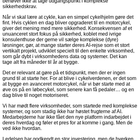
behøver ikke at tage udgangspunkt i komplekse
sikkerhedskrav.
Når vi skal lære at cykle, kan en simpel cykelhjelm gøre det
fint. Hvis cyklen en dag bliver opgraderet til en motorcykel,
giver det mening med mere sikkerhed. Konsekvensen af et
unuanceret stort fokus på sikkerhed, koblet med ivrige
konsulenthuse der gerne vil sælge komplekse (dyre)
løsninger, gør, at mange starter deres AI-rejse som et stort
vertikalt projekt, udviklet specielt til den enkelte virksomhed,
som går dybt i virksomhedens data og systemer. Det kan
tage alt fra måneder til år at bygge.
Det er relevant at gøre på et tidspunkt, men der er ingen
grund til at starte her. For at blive i cykelverdenen, er det som
at bygge en avanceret motorcykel, når vi bør starte med at
øve os på en løbecykel, som senere kan få pedaler… og en
dag blive til noget motoriseret.
Vi har mødt flere virksomheder, som startede med komplekse
systemer, og som stadig ikke har høstet frugterne af AI.
Medarbejderne har ikke fået den nye platform indarbejdet i
deres hverdag og føler et pres for at komme i gang. Men de
ved ikke hvordan.
Ledelsen har godkendt en stor investering, men de hverken