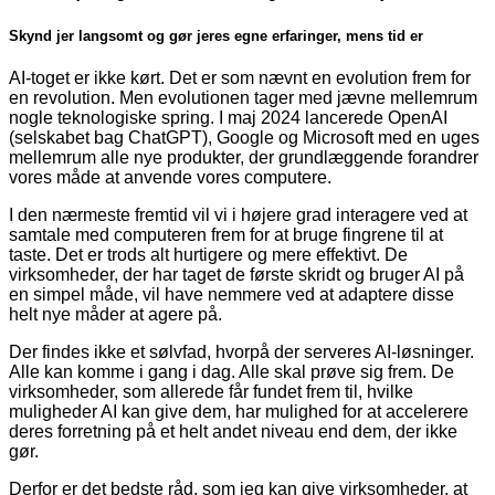
Skynd jer langsomt og gør jeres egne erfaringer, mens tid er
AI-toget er ikke kørt. Det er som nævnt en evolution frem for
en revolution. Men evolutionen tager med jævne mellemrum
nogle teknologiske spring. I maj 2024 lancerede OpenAI
(selskabet bag ChatGPT), Google og Microsoft med en uges
mellemrum alle nye produkter, der grundlæggende forandrer
vores måde at anvende vores computere.
I den nærmeste fremtid vil vi i højere grad interagere ved at
samtale med computeren frem for at bruge fingrene til at
taste. Det er trods alt hurtigere og mere effektivt. De
virksomheder, der har taget de første skridt og bruger AI på
en simpel måde, vil have nemmere ved at adaptere disse
helt nye måder at agere på.
Der findes ikke et sølvfad, hvorpå der serveres AI-løsninger.
Alle kan komme i gang i dag. Alle skal prøve sig frem. De
virksomheder, som allerede får fundet frem til, hvilke
muligheder AI kan give dem, har mulighed for at accelerere
deres forretning på et helt andet niveau end dem, der ikke
gør.
Derfor er det bedste råd, som jeg kan give virksomheder, at