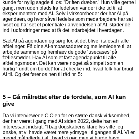
kunde for nylig sagde til os: ”Driften dræber.” Hun ville gerne i
gang, men uden plads fra ledelsen var der ikke tid til at
eksperimentere med AI. Selv i virksomheder der har AI på
agendaen, og hvor såvel ledelse som medarbejdere har set
lyset og har set et potentiale i anvendelsen af AI, støder de
ind i udfordringer med at få det indarbejdet i hverdagen.
Sæt AI på agendaen og sørg for, at det bliver italesat i alle
afdelinger. Få dine AI-ambassadører og mellemledere til at
arbejde sammen og fremhæv de gode ’usecases’ på
fællesmøder. Hav AI som et fast agendapunkt til alle
afdelingsmøder. Det kan være noget så simpelt som en
hurtig ’rundt om bordet’ for at checke ind, hvad folk har brugt
AI til. Og det fører os hen til råd nr. 5:
5 – Gå målrettet efter de fordele, som AI kan
give
Da vi interviewede CIO’en for en større dansk virksomhed,
der har været i gang med AI siden 2022, delte han en
interessant indsigt: ”I bagklogskabens klare lys ville jeg
ønske, at vi havde været mere ydmyge i tilgangen til AI. Vi er
meget målrettede i alt, hvad vi gør, men vi burde have