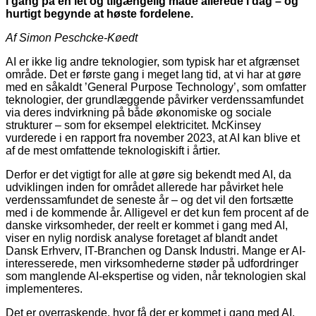
i gang på en let og tilgængelig måde allerede i dag – og
hurtigt begynde at høste fordelene.
Af Simon Peschcke-Køedt
AI er ikke lig andre teknologier, som typisk har et afgrænset
område. Det er første gang i meget lang tid, at vi har at gøre
med en såkaldt ’General Purpose Technology’, som omfatter
teknologier, der grundlæggende påvirker verdenssamfundet
via deres indvirkning på både økonomiske og sociale
strukturer – som for eksempel elektricitet. McKinsey
vurderede i en rapport fra november 2023, at AI kan blive et
af de mest omfattende teknologiskift i årtier.
Derfor er det vigtigt for alle at gøre sig bekendt med AI, da
udviklingen inden for området allerede har påvirket hele
verdenssamfundet de seneste år – og det vil den fortsætte
med i de kommende år. Alligevel er det kun fem procent af de
danske virksomheder, der reelt er kommet i gang med AI,
viser en nylig nordisk analyse foretaget af blandt andet
Dansk Erhverv, IT-Branchen og Dansk Industri. Mange er AI-
interesserede, men virksomhederne støder på udfordringer
som manglende AI-ekspertise og viden, når teknolo­gien skal
implementeres.
Det er overraskende, hvor få der er kommet i gang med AI.