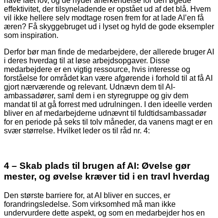
have fået lov, og de nyder anerkendelse for den øgede
effektivitet, der tilsyneladende er opstået ud af det blå. Hvem
vil ikke hellere selv modtage rosen frem for at lade AI’en få
æren? Få skyggebruget ud i lyset og hyld de gode eksempler
som inspiration.
Derfor bør man finde de medarbejdere, der allerede bruger AI
i deres hverdag til at løse arbejdsopgaver. Disse
medarbejdere er en vigtig ressource, hvis interesse og
forståelse for området kan være afgørende i forhold til at få AI
gjort nærværende og relevant. Udnævn dem til AI-
ambassadører, saml dem i en styregruppe og giv dem
mandat til at gå forrest med udrulningen. I den ideelle verden
bliver en af medarbejderne udnævnt til fuldtidsambassadør
for en periode på seks til tolv måneder, da vanens magt er en
svær størrelse. Hvilket leder os til råd nr. 4:
4 – Skab plads til brugen af AI: Øvelse gør
mester, og øvelse kræver tid i en travl hverdag
Den største barriere for, at AI bliver en succes, er
forandringsledelse. Som virksomhed må man ikke
undervurdere dette aspekt, og som en medarbejder hos en