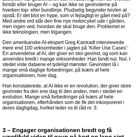
forstår eller bruger AI – og kan ikke se gevinsterne på
hverken top- eller bundlinje. Pludselig begynder tvivlen at
opstå: Er det blot en hype, som vi fejlagtigt er gået med på?
Med andre ord står den fine nye motorcykel ude i gården,
men ingen ved, hvordan de skal bruge den. Problemet er
ikke teknologien, men tilgangen.
Den amerikanske AI-ekspert Greg Kamradt interviewede
mere end 100 virksomheder i jagten på ’Killer Use Cases’:
En anvendelse af AI, der giver en stor gevinst, og som kan
anvendes bredt i mange virksomheder. Han fandt nul. Nul. I
stedet viste dataene et tydeligt mønster. Gevinsten lå i
mange små daglige forbedringer, på tværs af hele
organisationen, hver dag.
Han konstaterede, at AI ikke er en revolution, der giver store
gevinster fra den ene dag til den anden, men i stedet en
evolution. Mange små forbedringer på tværs af hele
organisationen, efterhånden som de fik det inkorporeret i
deres dagligdag, hvilket leder os til råd nr. 3:
3 – Engager organisationen bredt og få
værdifuld viden til gavn på kort og lang sigt