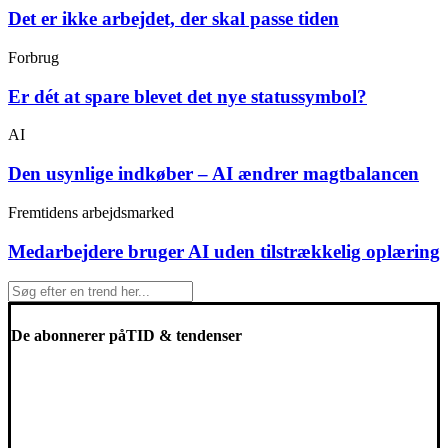
Det er ikke arbejdet, der skal passe tiden
Forbrug
Er dét at spare blevet det nye statussymbol?
AI
Den usynlige indkøber – AI ændrer magtbalancen
Fremtidens arbejdsmarked
Medarbejdere bruger AI uden tilstrækkelig oplæring
De abonnerer på
TID & tendenser