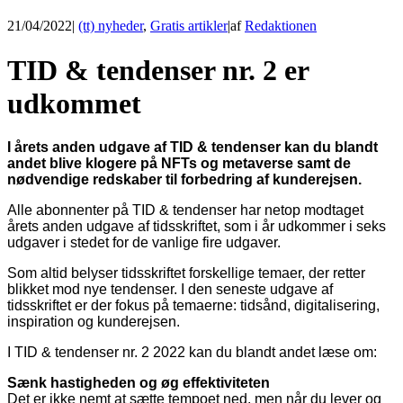
21/04/2022
|
(tt) nyheder
,
Gratis artikler
|
af
Redaktionen
TID & tendenser nr. 2 er
udkommet
I årets anden udgave af TID & tendenser kan du blandt
andet blive klogere på NFTs og metaverse
samt de
nødvendige redskaber til forbedring af kunderejsen.
Alle abonnenter på TID & tendenser har netop modtaget
årets anden udgave af tidsskriftet, som i år udkommer i seks
udgaver i stedet for de vanlige fire udgaver.
Som altid belyser tidsskriftet forskellige temaer, der retter
blikket mod nye tendenser. I den seneste udgave af
tidsskriftet er der fokus på temaerne: tidsånd, digitalisering,
inspiration og kunderejsen.
I TID & tendenser nr. 2 2022 kan du blandt andet læse om:
Sænk hastigheden og øg effektiviteten
Det er ikke nemt at sætte tempoet ned, men når du lever og