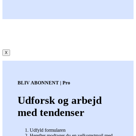
X
BLIV ABONNENT | Pro
Udforsk og arbejd
med tendenser
Udfyld formularen
Herefter modtager du en velkomstmail med