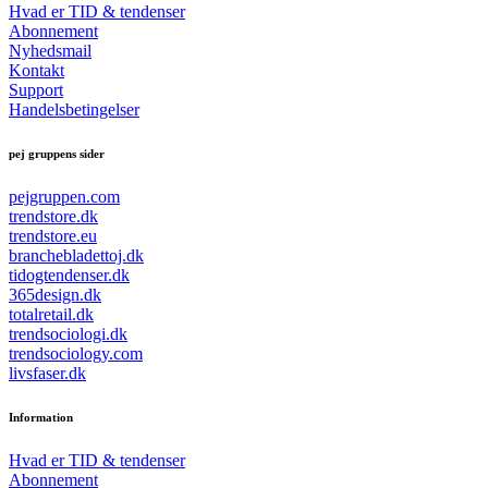
Hvad er TID & tendenser
Abonnement
Nyhedsmail
Kontakt
Support
Handelsbetingelser
pej gruppens sider
pejgruppen.com
trendstore.dk
trendstore.eu
branchebladettoj.dk
tidogtendenser.dk
365design.dk
totalretail.dk
trendsociologi.dk
trendsociology.com
livsfaser.dk
Information
Hvad er TID & tendenser
Abonnement