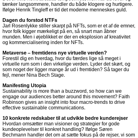
tænker langsommere, handler du både klogere og hurtigere.
Ifølge Henrik Tingleff er tid det moderne menneskes guld.
Dagen du forstod NTFs
Jarl Rosenlykke stiller skarpt på NFTs, som er et af de emner,
hvor folk kigger mærkeligt på en, så snart man åbner
munden. Men i øjeblikket er der en eksplosion af kreativitet
og kommercialisering inden for NFTs.
Metaverse – fremtidens nye virtuelle verden?
Forestil dig en hverdag, hvor du færdes lige så meget i
virtuelle rum som i den virkelige verden. Lyder det skørt, og
som noget der ligger mange år ud i fremtiden? Så tager du
fejl, mener Nina Bech Stage.
Manifesting Utopia
Sustainability is more than a buzzword, so how can we
engage our audiences better around this movement? Faith
Robinson gives an insight into four macro-trends to drive
effective sustainable communications.
10 konkrete redskaber til at udvikle bedre kunderejser
Hvordan omsætter man visioner og strategier for gode
kundeoplevelser til konkret handling? Ifølge Søren
Bechmann handler det om at sætte fokus på de rejser, vi som