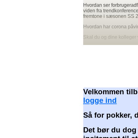
Hvordan ser forbrugeradf
viden fra trendkonferencen
fremtone i sæsonen SS 2
Hvordan har corona påvir
Skal du og dine kolleger
Velkommen tilb
logge ind
Så for pokker, 
Det bør du dog