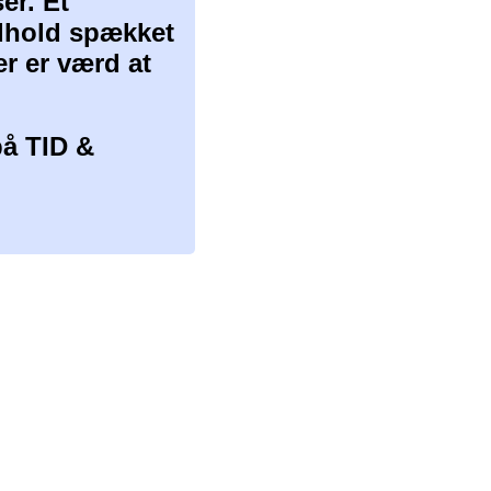
er. Et
ndhold spækket
er er værd at
å TID &