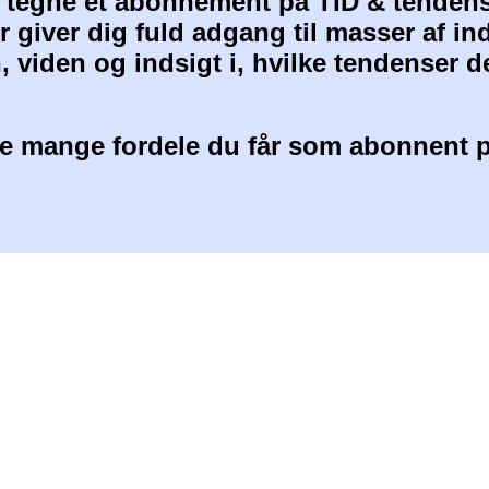
at tegne et abonnement på TID & tendens
 giver dig fuld adgang til masser af i
, viden og indsigt i, hvilke tendenser d
 mange fordele du får som abonnent p