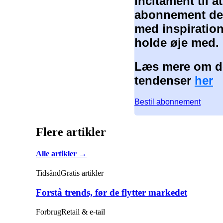
incitament til 
abonnement der
med inspiration
holde øje med.
Læs mere om de
tendenser
her
Bestil abonnement
Flere artikler
Alle artikler →
Tidsånd
Gratis artikler
Forstå trends, før de flytter markedet
Forbrug
Retail & e-tail