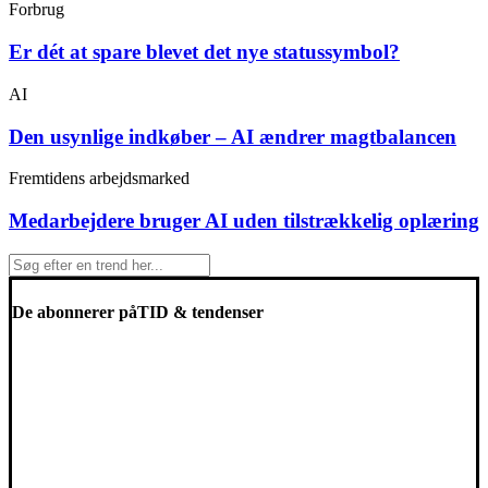
Forbrug
Er dét at spare blevet det nye statussymbol?
AI
Den usynlige indkøber – AI ændrer magtbalancen
Fremtidens arbejdsmarked
Medarbejdere bruger AI uden tilstrækkelig oplæring
De abonnerer på
TID & tendenser