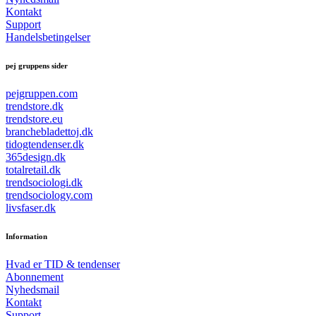
Kontakt
Support
Handelsbetingelser
pej gruppens sider
pejgruppen.com
trendstore.dk
trendstore.eu
branchebladettoj.dk
tidogtendenser.dk
365design.dk
totalretail.dk
trendsociologi.dk
trendsociology.com
livsfaser.dk
Information
Hvad er TID & tendenser
Abonnement
Nyhedsmail
Kontakt
Support