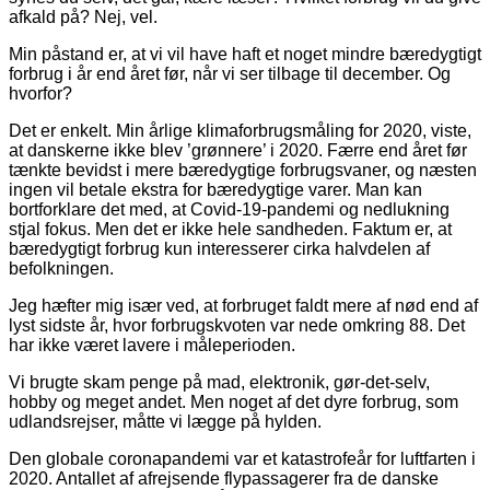
afkald på? Nej, vel.
Min påstand er, at vi vil have haft et noget mindre bæredygtigt
forbrug i år end året før, når vi ser tilbage til december. Og
hvorfor?
Det er enkelt. Min årlige klimaforbrugsmåling for 2020, viste,
at danskerne ikke blev ’grønnere’ i 2020. Færre end året før
tænkte bevidst i mere bæredygtige forbrugsvaner, og næsten
ingen vil betale ekstra for bæredygtige varer. Man kan
bortforklare det med, at Covid-19-pandemi og nedlukning
stjal fokus. Men det er ikke hele sandheden. Faktum er, at
bæredygtigt forbrug kun interesserer cirka halvdelen af
befolkningen.
Jeg hæfter mig især ved, at forbruget faldt mere af nød end af
lyst sidste år, hvor forbrugskvoten var nede omkring 88. Det
har ikke været lavere i måleperioden.
Vi brugte skam penge på mad, elektronik, gør-det-selv,
hobby og meget andet. Men noget af det dyre forbrug, som
udlandsrejser, måtte vi lægge på hylden.
Den globale coronapandemi var et katastrofeår for luftfarten i
2020. Antallet af afrejsende flypassagerer fra de danske