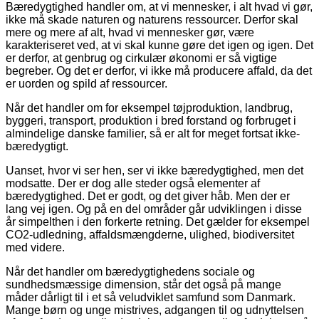
Bæredygtighed handler om, at vi mennesker, i alt hvad vi gør,
ikke må skade naturen og naturens ressourcer. Derfor skal
mere og mere af alt, hvad vi mennesker gør, være
karakteriseret ved, at vi skal kunne gøre det igen og igen. Det
er derfor, at genbrug og cirkulær økonomi er så vigtige
begreber. Og det er derfor, vi ikke må producere affald, da det
er uorden og spild af ressourcer.
Når det handler om for eksempel tøjproduktion, landbrug,
byggeri, transport, produktion i bred forstand og forbruget i
almindelige danske familier, så er alt for meget fortsat ikke-
bæredygtigt.
Uanset, hvor vi ser hen, ser vi ikke bæredygtighed, men det
modsatte. Der er dog alle steder også elementer af
bæredygtighed. Det er godt, og det giver håb. Men der er
lang vej igen. Og på en del områder går udviklingen i disse
år simpelthen i den forkerte retning. Det gælder for eksempel
CO2-udledning, affaldsmængderne, ulighed, biodiversitet
med videre.
Når det handler om bæredygtighedens sociale og
sundhedsmæssige dimension, står det også på mange
måder dårligt til i et så veludviklet samfund som Danmark.
Mange børn og unge mistrives, adgangen til og udnyttelsen