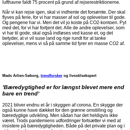
lufthavne faldt 75 procent på grund af rejserestriktionerne.
Når vi kan rejse igen, skal vi indhente det forsømte. Der skal
flyves på ferie, for vi har masser af sol og oplevelser til gode.
Og pengene har vi. Men det vil jo koste på CO2-kontoen. Pyt
med det, for vi har fortjent det. Alle de andre oplevelser, som
vi har til gode, skal også indløses ved kasse et, og det
betyder, at vi vil suse land og rige rundt for at tanke
oplevelser, mens vi så på samme tid fyrer en masse CO2 af.
Mads Arlien-Søborg,
trendforsker
og livsstilsekspert
’Bæredygtighed er for længst blevet mere end
bare en trend’
2021 bliver endnu et år i skyggen af corona. En skygge der
også kunne have dækket for den grønne omstilling og
bæredygtige udvikling. Men sådan har det heldigvis ikke
været. Trods pandemiens udfordringer fortsætter vi med at
insistere på bæredygtigheden. Både på det private plan og i