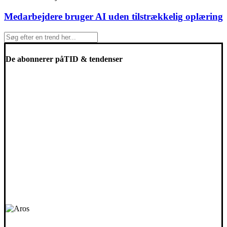
Medarbejdere bruger AI uden tilstrækkelig oplæring
De abonnerer på
TID & tendenser