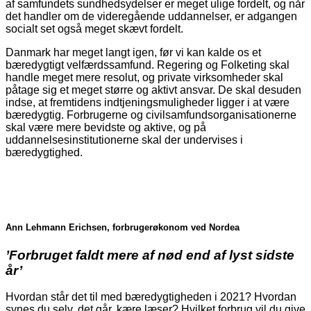
af samfundets sundhedsydelser er meget ulige fordelt, og når
det handler om de videregående uddannelser, er adgangen
socialt set også meget skævt fordelt.
Danmark har meget langt igen, før vi kan kalde os et
bæredygtigt velfærdssamfund. Regering og Folketing skal
handle meget mere resolut, og private virksomheder skal
påtage sig et meget større og aktivt ansvar. De skal desuden
indse, at fremtidens indtjeningsmuligheder ligger i at være
bæredygtig. Forbrugerne og civilsamfundsorganisationerne
skal være mere bevidste og aktive, og på
uddannelsesinstitutionerne skal der undervises i
bæredygtighed.
Ann Lehmann Erichsen, forbrugerøkonom ved Nordea
’
Forbruget faldt mere af nød end af lyst sidste
år’
Hvordan står det til med bæredygtigheden i 2021? Hvordan
synes du selv, det går, kære læser? Hvilket forbrug vil du give