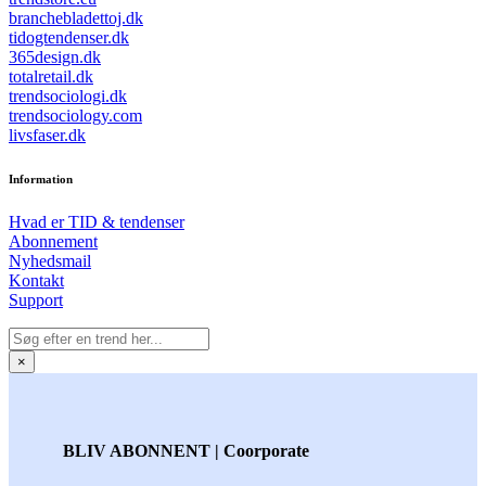
branchebladettoj.dk
tidogtendenser.dk
365design.dk
totalretail.dk
trendsociologi.dk
trendsociology.com
livsfaser.dk
Information
Hvad er TID & tendenser
Abonnement
Nyhedsmail
Kontakt
Support
×
BLIV ABONNENT | Coorporate