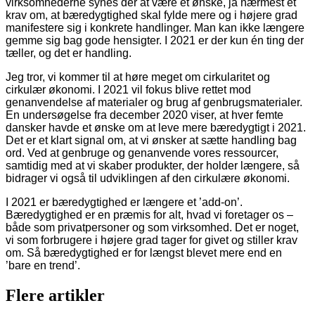
virksomhederne synes der at være et ønske, ja nærmest et
krav om, at bæredygtighed skal fylde mere og i højere grad
manifestere sig i konkrete handlinger. Man kan ikke længere
gemme sig bag gode hensigter. I 2021 er der kun én ting der
tæller, og det er handling.
Jeg tror, vi kommer til at høre meget om cirkularitet og
cirkulær økonomi. I 2021 vil fokus blive rettet mod
genanvendelse af materialer og brug af genbrugsmaterialer.
En undersøgelse fra december 2020 viser, at hver femte
dansker havde et ønske om at leve mere bæredygtigt i 2021.
Det er et klart signal om, at vi ønsker at sætte handling bag
ord. Ved at genbruge og genanvende vores ressourcer,
samtidig med at vi skaber produkter, der holder længere, så
bidrager vi også til udviklingen af den cirkulære økonomi.
I 2021 er bæredygtighed er længere et ’add-on’.
Bæredygtighed er en præmis for alt, hvad vi foretager os –
både som privatpersoner og som virksomhed. Det er noget,
vi som forbrugere i højere grad tager for givet og stiller krav
om. Så bæredygtighed er for længst blevet mere end en
’bare en trend’.
Flere artikler