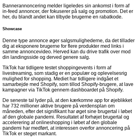
Bannerannoncering melder ligeledes sin ankomst i form af
in-feed annoncer, der fokuserer på salg og promotion. Det er
her, du blandt andet kan tilbyde brugerne en rabatkode.
Showcase
Denne type annonce øger salgsmulighederne, da det tillader
dig at eksponere brugerne for flere produkter med links i
samme annoncevideo. Herved kan du drive trafik over mod
din landingsside og derved genere salg.
TikTok har tidligere testet shoppingevents i form af
livestreaming, som stadig er en populær og oplevelsesrig
mulighed for shopping. Mediet har tidligere indgået et
samarbejde med Shopify, som tillod Shopify-brugere, at lave
kampagner via TikTok gennem dashboardet på Shopify.
De seneste tal lyder på, at den kærkomne app for øjeblikket
har 732 millioner aktive brugere på verdensplan om
måneden, efter det signifikant har øget sine brugertal i løbet
af den globale pandemi. Resultatet af forhøjet brugertal og
accelerering af onlineshopping i løbet af den globale
pandemi har medført, at interessen overfor annoncering på
TikTok er steget markant.