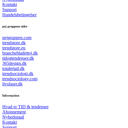
Kontakt
Support
Handelsbetingelser
pej gruppens sider
pejgruppen.com
trendstore.dk
trendstore.eu
branchebladettoj.dk
tidogtendenser.dk
365design.dk
totalretail.dk
trendsociologi.dk
trendsociology.com
livsfaser.dk
Information
Hvad er TID & tendenser
Abonnement
Nyhedsmail
Kontakt
Support