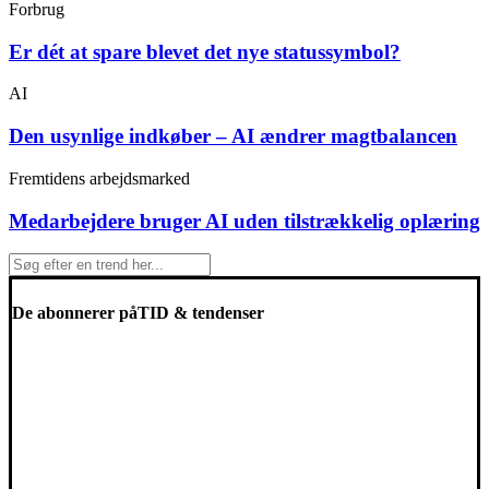
Forbrug
Er dét at spare blevet det nye statussymbol?
AI
Den usynlige indkøber – AI ændrer magtbalancen
Fremtidens arbejdsmarked
Medarbejdere bruger AI uden tilstrækkelig oplæring
De abonnerer på
TID & tendenser