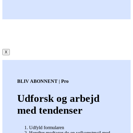
X
BLIV ABONNENT | Pro
Udforsk og arbejd
med tendenser
Udfyld formularen
Herefter modtager du en velkomstmail med