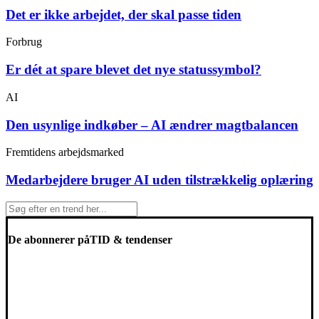
Det er ikke arbejdet, der skal passe tiden
Forbrug
Er dét at spare blevet det nye statussymbol?
AI
Den usynlige indkøber – AI ændrer magtbalancen
Fremtidens arbejdsmarked
Medarbejdere bruger AI uden tilstrækkelig oplæring
De abonnerer på
TID & tendenser