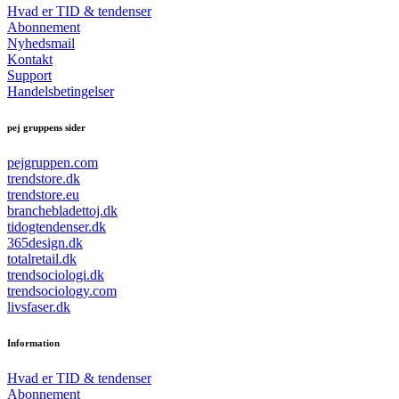
Hvad er TID & tendenser
Abonnement
Nyhedsmail
Kontakt
Support
Handelsbetingelser
pej gruppens sider
pejgruppen.com
trendstore.dk
trendstore.eu
branchebladettoj.dk
tidogtendenser.dk
365design.dk
totalretail.dk
trendsociologi.dk
trendsociology.com
livsfaser.dk
Information
Hvad er TID & tendenser
Abonnement