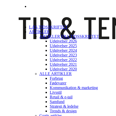
LÆS TIDSSKRIFTET
ARTIKLER
ARTIKLER FRA TIDSSKRIFTET
Udgivelser 2026
Udgivelser 2025
Udgivelser 2024
Udgivelser 2023
Udgivelser 2022
Udgivelser 2021
Udgivelser 2020
ALLE ARTIKLER
Forbrug
Fødevarer
Kommunikation & marketing
Livsstil
Retail & e-tail
Samfund
Strategi & ledelse
Trends & design
Gratis artikler