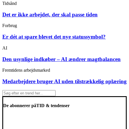
Tidsånd
Det er ikke arbejdet, der skal passe tiden
Forbrug
Er dét at spare blevet det nye statussymbol?
AI
Den usynlige indkøber – AI ændrer magtbalancen
Fremtidens arbejdsmarked
Medarbejdere bruger AI uden tilstrækkelig oplæring
De abonnerer på
TID & tendenser