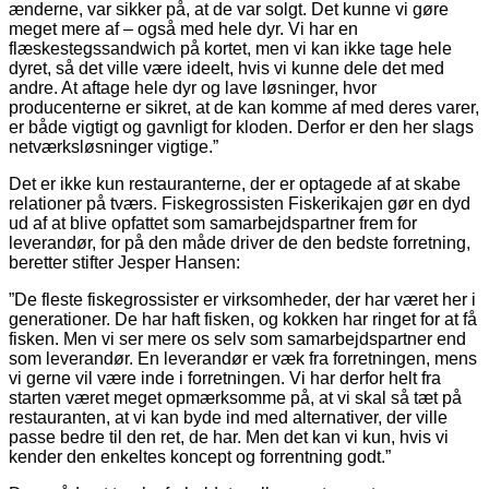
ænderne, var sikker på, at de var solgt. Det kunne vi gøre
meget mere af – også med hele dyr. Vi har en
flæskestegssandwich på kortet, men vi kan ikke tage hele
dyret, så det ville være ideelt, hvis vi kunne dele det med
andre. At aftage hele dyr og lave løsninger, hvor
producenterne er sikret, at de kan komme af med deres varer,
er både vigtigt og gavnligt for kloden. Derfor er den her slags
netværksløsninger vigtige.”
Det er ikke kun restauranterne, der er optagede af at skabe
relationer på tværs. Fiskegrossisten Fiskerikajen gør en dyd
ud af at blive opfattet som samarbejdspartner frem for
leverandør, for på den måde driver de den bedste forretning,
beretter stifter Jesper Hansen:
”De fleste fiskegrossister er virksomheder, der har været her i
generationer. De har haft fisken, og kokken har ringet for at få
fisken. Men vi ser mere os selv som samarbejdspartner end
som leverandør. En leverandør er væk fra forretningen, mens
vi gerne vil være inde i forretningen. Vi har derfor helt fra
starten været meget opmærksomme på, at vi skal så tæt på
restauranten, at vi kan byde ind med alternativer, der ville
passe bedre til den ret, de har. Men det kan vi kun, hvis vi
kender den enkeltes koncept og forrentning godt.”