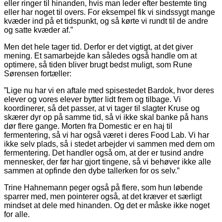
eller ringer til hinanden, hvis man leder efter bestemte ting
eller har noget til overs. For eksempel fik vi sindssygt mange
kvæder ind på et tidspunkt, og så kørte vi rundt til de andre
og satte kvæder af.”
Men det hele tager tid. Derfor er det vigtigt, at det giver
mening. Et samarbejde kan således også handle om at
optimere, så tiden bliver brugt bedst muligt, som Rune
Sørensen fortæller:
”Lige nu har vi en aftale med spisestedet Bardok, hvor deres
elever og vores elever bytter lidt frem og tilbage. Vi
koordinerer, så det passer, at vi tager til slagter Kruse og
skærer dyr op på samme tid, så vi ikke skal banke på hans
dør flere gange. Morten fra Domestic er en haj til
fermentering, så vi har også været i deres Food Lab. Vi har
ikke selv plads, så i stedet arbejder vi sammen med dem om
fermentering. Det handler også om, at der er tusind andre
mennesker, der før har gjort tingene, så vi behøver ikke alle
sammen at opfinde den dybe tallerken for os selv.”
Trine Hahnemann peger også på flere, som hun løbende
sparrer med, men pointerer også, at det kræver et særligt
mindset at dele med hinanden. Og det er måske ikke noget
for alle.