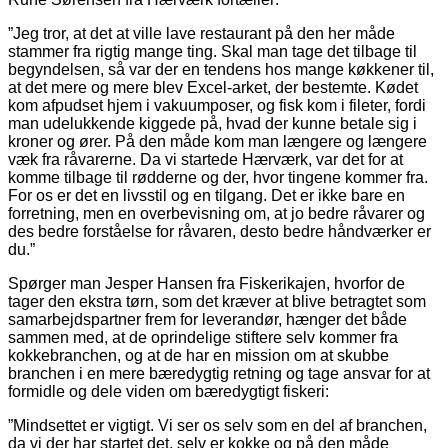
”Jeg tror, at det at ville lave restaurant på den her måde
stammer fra rigtig mange ting. Skal man tage det tilbage til
begyndelsen, så var der en tendens hos mange køkkener til,
at det mere og mere blev Excel-arket, der bestemte. Kødet
kom afpudset hjem i vakuumposer, og fisk kom i filet­er, fordi
man udelukkende kiggede på, hvad der kunne betale sig i
kroner og ører. På den måde kom man længere og længere
væk fra råvarerne. Da vi startede Hærværk, var det for at
komme tilbage til rødderne og der, hvor tingene kommer fra.
For os er det en livsstil og en tilgang. Det er ikke bare en
forretning, men en overbevisning om, at jo bedre råvarer og
des bedre forståelse for råvaren, desto bedre håndværker er
du.”
Spørger man Jesper Hansen fra Fiskerikajen, hvorfor de
tager den ekstra tørn, som det kræver at blive betragtet som
samarbejdspartner frem for leverandør, hænger det både
sammen med, at de oprindelige stiftere selv kommer fra
kokkebranchen, og at de har en mission om at skubbe
branchen i en mere bæredygtig retning og tage ansvar for at
formidle og dele viden om bæredygtigt fiskeri:
”Mindsettet er vigtigt. Vi ser os selv som en del af branchen,
da vi der har startet det, selv er kokke og på den måde