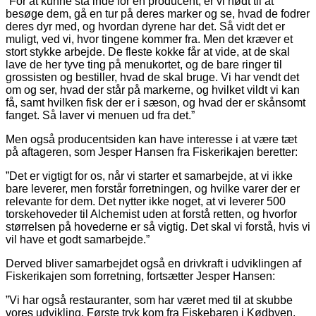
”For at kunne stå inde for en producent, er vi nødt til at
besøge dem, gå en tur på deres marker og se, hvad de fodrer
deres dyr med, og hvordan dyrene har det. Så vidt det er
muligt, ved vi, hvor tingene kommer fra. Men det kræver et
stort stykke arbejde. De fleste kokke får at vide, at de skal
lave de her tyve ting på menukortet, og de bare ringer til
grossisten og bestiller, hvad de skal bruge. Vi har vendt det
om og ser, hvad der står på markerne, og hvilket vildt vi kan
få, samt hvilken fisk der er i sæson, og hvad der er skånsomt
fanget. Så laver vi menuen ud fra det.”
Men også producentsiden kan have interesse i at være tæt
på aftageren, som Jesper Hansen fra Fiskerikajen beretter:
”Det er vigtigt for os, når vi starter et samarbejde, at vi ikke
bare leverer, men forstår forretningen, og hvilke varer der er
relevante for dem. Det nytter ikke noget, at vi leverer 500
torskehoveder til Alchemist uden at forstå retten, og hvorfor
størrelsen på hovederne er så vigtig. Det skal vi forstå, hvis vi
vil have et godt samarbejde.”
Derved bliver samarbejdet også en drivkraft i udviklingen af
Fiskerikajen som forretning, fortsætter Jesper Hansen:
”Vi har også restauranter, som har været med til at skubbe
vores udvikling. Første tryk kom fra Fiskebaren i Kødbyen,