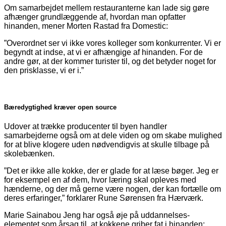
Om samarbejdet mellem restauranterne kan lade sig gøre
afhænger grundlæggende af, hvordan man opfatter
hinanden, mener Morten Rastad fra Domestic:
”Overordnet ser vi ikke vores kolleger som konkurrenter. Vi er
begyndt at indse, at vi er afhæn­gige af hinanden. For de
andre gør, at der kommer turister til, og det betyder noget for
den pris­klasse, vi er i.”
Bæredygtighed kræver open source
Udover at trække producenter til byen handler
samarbejderne også om at dele viden og om skabe mulighed
for at blive klogere uden nødvendigvis at skulle tilbage på
skolebænken.
”Det er ikke alle kokke, der er glade for at læse bøger. Jeg er
for eksempel en af dem, hvor læring skal opleves med
hænderne, og der må gerne være nogen, der kan fortælle om
deres erfaringer,” forklarer Rune Sørensen fra Hærværk.
Marie Sainabou Jeng har også øje på uddannelses­
elementet som årsag til, at kokkene griber fat i hinanden: