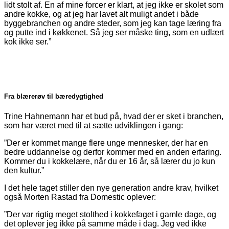
lidt stolt af. En af mine forcer er klart, at jeg ikke er skolet som
andre kokke, og at jeg har lavet alt muligt andet i både
byggebranchen og andre steder, som jeg kan tage læring fra
og putte ind i køkkenet. Så jeg ser måske ting, som en udlært
kok ikke ser.”
Fra blærerøv til bæredygtighed
Trine Hahnemann har et bud på, hvad der er sket i branchen,
som har været med til at sætte udviklingen i gang:
”Der er kommet mange flere unge mennesker, der har en
bedre uddannelse og derfor kommer med en anden erfaring.
Kommer du i kokkelære, når du er 16 år, så lærer du jo kun
den kultur.”
I det hele taget stiller den nye generation andre krav, hvilket
også Morten Rastad fra Domestic oplever:
”Der var rigtig meget stolthed i kokkefaget i gamle dage, og
det oplever jeg ikke på samme måde i dag. Jeg ved ikke