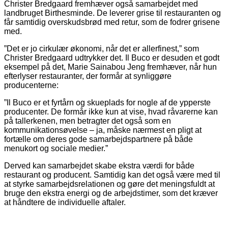
Christer Bredgaard fremhæver også samarbejdet med
landbruget Birthesminde. De leverer grise til restauranten og
får samtidig overskudsbrød med retur, som de fodrer grisene
med.
”Det er jo cirkulær økonomi, når det er allerfinest,” som
Christer Bredgaard udtrykker det. Il Buco er desuden et godt
eksempel på det, Marie Sainabou Jeng fremhæver, når hun
efterlyser restauranter, der formår at synliggøre
producenterne:
”Il Buco er et fyrtårn og skueplads for nogle af de ypperste
producenter. De formår ikke kun at vise, hvad råvarerne kan
på tallerkenen, men betragter det også som en
kommunikationsøvelse – ja, måske nærmest en pligt at
fortælle om deres gode samarbejdspartnere på både
menukort og sociale medier.”
Derved kan samarbejdet skabe ekstra værdi for både
restaurant og producent. Samtidig kan det også være med til
at styrke samarbejdsrelationen og gøre det meningsfuldt at
bruge den ekstra energi og de arbejdstimer, som det kræver
at håndtere de individuelle aftaler.