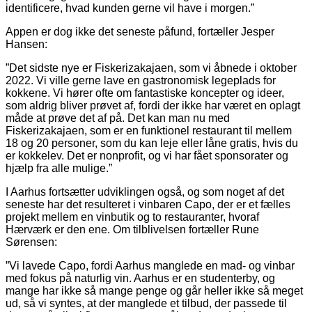
identificere, hvad kunden gerne vil have i morgen.”
Appen er dog ikke det seneste påfund, fortæller Jesper
Hansen:
”Det sidste nye er Fiskerizakajaen, som vi åbnede i oktober
2022. Vi ville gerne lave en gastronomisk legeplads for
kokkene. Vi hører ofte om fantastiske koncepter og ideer,
som aldrig bliver prøvet af, fordi der ikke har været en oplagt
måde at prøve det af på. Det kan man nu med
Fiskerizakajaen, som er en funktionel restaurant til mellem
18 og 20 personer, som du kan leje eller låne gratis, hvis du
er kokkelev. Det er nonprofit, og vi har fået sponsorater og
hjælp fra alle mulige.”
I Aarhus fortsætter udviklingen også, og som noget af det
seneste har det resulteret i vinbaren Capo, der er et fælles
projekt mellem en vinbutik og to restauranter, hvoraf
Hærværk er den ene. Om tilblivelsen fortæller Rune
Sørensen:
”Vi lavede Capo, fordi Aarhus manglede en mad- og vinbar
med fokus på naturlig vin. Aarhus er en studenterby, og
mange har ikke så mange penge og går heller ikke så meget
ud, så vi syntes, at der manglede et tilbud, der passede til