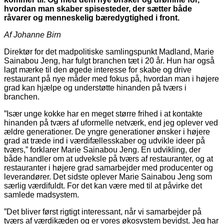
hvordan man skaber spisesteder, der sætter både
råvarer og menneskelig bæredygtighed i front.
Af Johanne Birn
Direktør for det madpolitiske samlingspunkt Madland, Marie
Sainabou Jeng, har fulgt branchen tæt i 20 år. Hun har også
lagt mærke til den øgede interesse for skabe og drive
restaurant på nye måder med fokus på, hvordan man i højere
grad kan hjælpe og understøtte hinanden på tværs i
branchen.
”Især unge kokke har en meget større frihed i at kontakte
hinanden på tværs af uformelle netværk, end jeg oplever ved
ældre generationer. De yngre generationer ønsker i højere
grad at træde ind i værdifællesskaber og udvikle ideer på
tværs,” forklarer Marie Sainabou Jeng. En udvikling, der
både handler om at udveksle på tværs af restauranter, og at
restauranter i højere grad samarbejder med producenter og
leverandører. Det sidste oplever Marie Sainabou Jeng som
særlig værdifuldt. For det kan være med til at påvirke det
samlede madsystem.
”Det bliver først rigtigt interessant, når vi samarbejder på
tværs af værdikæden og er vores økosystem bevidst. Jeg har