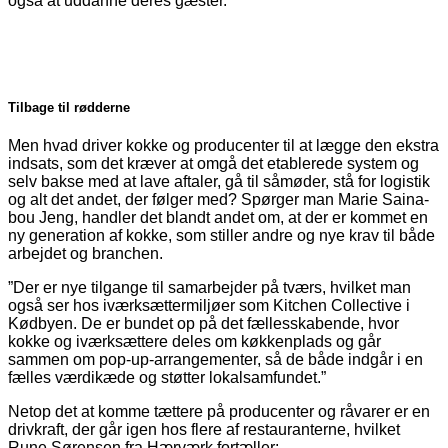
også at uddanne deres gæster.”
Tilbage til rødderne
Men hvad driver kokke og producenter til at lægge den ekstra
indsats, som det kræver at omgå det etablerede system og
selv bakse med at lave af­taler, gå til såmøder, stå for logistik
og alt det andet, der følger med? Spørger man Marie Saina­
bou Jeng, handler det blandt andet om, at der er kommet en
ny generation af kokke, som stiller andre og nye krav til både
arbejdet og branchen.
”Der er nye tilgange til samarbejder på tværs, hvilket man
også ser hos iværksættermiljøer som Kitchen Collective i
Kødbyen. De er bundet op på det fællesskabende, hvor
kokke og iværk­sættere deles om køkkenplads og går
sammen om pop-up-arrangementer, så de både indgår i en
fælles værdikæde og støtter lokalsamfundet.”
Netop det at komme tættere på producenter og råvarer er en
drivkraft, der går igen hos flere af restauranterne, hvilket
Rune Sørensen fra Hærværk fortæller: