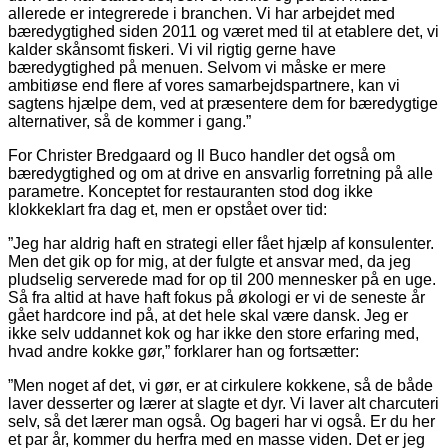
allerede er integrerede i branchen. Vi har arbejdet med
bæredygtighed siden 2011 og været med til at etablere det, vi
kalder skånsomt fiskeri. Vi vil rigtig gerne have
bæredygtighed på menuen. Selvom vi måske er mere
ambitiøse end flere af vores samarbejdspartnere, kan vi
sagtens hjælpe dem, ved at præsentere dem for bæredygtige
alternativer, så de kommer i gang.”
For Christer Bredgaard og Il Buco handler det også om
bæredygtighed og om at drive en ansvarlig forretning på alle
parametre. Konceptet for restauranten stod dog ikke
klokkeklart fra dag et, men er opstået over tid:
”Jeg har aldrig haft en strategi eller fået hjælp af konsulenter.
Men det gik op for mig, at der fulgte et ansvar med, da jeg
pludselig serverede mad for op til 200 mennesker på en uge.
Så fra altid at have haft fokus på økologi er vi de seneste år
gået hardcore ind på, at det hele skal være dansk. Jeg er
ikke selv uddannet kok og har ikke den store erfaring med,
hvad andre kokke gør,” forklarer han og fortsætter:
”Men noget af det, vi gør, er at cirkulere kokkene, så de både
laver desserter og lærer at slagte et dyr. Vi laver alt charcuteri
selv, så det lærer man også. Og bageri har vi også. Er du her
et par år, kommer du herfra med en masse viden. Det er jeg