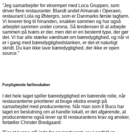
”Jeg samarbejder for eksempel med Loca Gruppen, som
driver flere restauranter. Blandt andet Almanak i Operaen,
restaurant Lola og Østergro, som er Danmarks første tagfarm.
Vi leverer ting til hinanden, snakker sammen og har også
arbejdet sammen under corona. Så tendensen til at arbejde
sammen på tværs er der, men det er en bestemt type, der gør
det. Vi har alle stærke værdisæt om bæredygtighed, og når vi
er i gang med bæredygtighedstanken, er det et naturligt
skridt. Du kan ikke lave bæredygtighed, der ikke er open
source.”
Forpligtende fællesskaber
I det hele taget spiller bæredygtighed en bær­ende rolle, når
restauranterne prioriterer at bruge ekstra energi på
samarbejdet med producenterne. Når man som Il Buco har
taget en beslutning om at handle lokalt, er det afgørende, at
producent­erne også lever op til restaurantens krav og ønsker,
fortæller Christer Bredgaard: