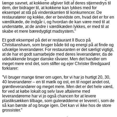
længe savnet, at kokkene afgiver lidt af deres stjernedrys til
dem, der bidrager til, at kokkene kan lykkes med for
eksempel at stå på vinderskamlen til konkurrencer. De
restauratører og kokke, der er bevidste om, hvad det er for en
værdikæde, de indgår i, og hvordan de kan være med til at
understøtte, at de andre i værdikæden lykkes, er med til at
skabe et mere bæredygtigt madsystem.”
Et godt eksempel på det er restaurant Il Buco på
Christianshavn, som bruger både tid og energi på at finde og
udvælge leverandører. For restauranten er det særligt vigtigt,
at de har et godt samarbejde med deres leverandører, da de
udelukkende bruger danske råvarer. Men det handler om
meget mere end det, som stifter og ejer Christer Bredgaard
forklarer:
”Vi bruger mange timer om ugen, for vi har jo hurtigt 20, 30,
40 leverandører – en til mælk og ost, en til noget andet ost,
grøntleverandører og meget mere. Men det er det hele værd,
for ved at købe lokalt og selv lave aftalerne med
leverandørerne har vi jo også chancen for at levere
plastiksækken tilbage, som gulerødderne er leveret i, som de
så kan børste af og bruge igen. Det kan vi ikke hos de store
grossister.”