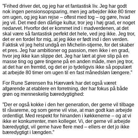
”Frihed driver det, og jeg har et fantastisk liv. Jeg har godt
nok ingen pensionsopsparing, men jeg arbejder ikke 80 timer
om ugen, og jeg kan rejse – oftest med tog – og gøre, hvad
jeg vil. Det med den dårlige kultur, tror jeg i høj grad, er noget
nedarvet. Hvorfor det er kommet ind i madverdenen, at det
skal være så fantastisk perfekt det hele, ved jeg ikke. Jeg tror,
det er en fordel for mig, at jeg ikke er født ind i den verden.
Faktisk vil jeg helst undgå en Michelin-stjerne, for det skaber
et pres. Jeg har ambitioner og passion, men ikke i en grad,
hvor jeg ikke kan slippe det. Jeg har lært at give slip på en
masse ting og gøre tingene på en anden måde, men jeg tror,
at det har en fremtid, og det er jo tydeligvis ikke så populært
at arbejde 80 timer om ugen til en fast månedsløn længere.”
For Rune Sørensen fra Hærværk har det også været
afgørende at etablere en forretning, der har fokus på både
grøn og menneskelig bæredygtighed:
”Der er også kokke i den her generation, der gerne vil tilbage
til råvarerne, og som gerne vil vise, at man godt kan arbejde
ordentligt. Med respekt for hinanden i køkkenerne – og at vi
ikke er konkurrenter, men kolleger. Vi, der gerne vil arbejde
bæredygtigt, vil gerne have flere med – ellers er det jo ikke
bæredygtigt i længden.”