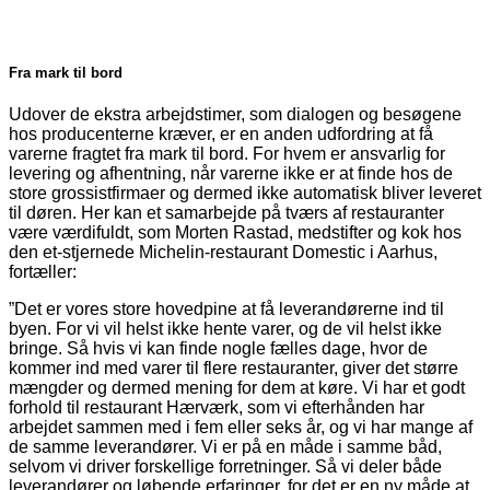
Fra mark til bord
Udover de ekstra arbejdstimer, som dialogen og besøgene
hos producenterne kræver, er en anden udfordring at få
varerne fragtet fra mark til bord. For hvem er ansvarlig for
levering og afhentning, når varerne ikke er at finde hos de
store grossistfirmaer og dermed ikke automatisk bliver leveret
til døren. Her kan et samarbejde på tværs af restau­ranter
være værdifuldt, som Morten Rastad, medstifter og kok hos
den et-stjernede Michelin-restaurant Domestic i Aarhus,
fortæller:
”Det er vores store hovedpine at få leverandørerne ind til
byen. For vi vil helst ikke hente varer, og de vil helst ikke
bringe. Så hvis vi kan finde nogle fælles dage, hvor de
kommer ind med varer til flere restauranter, giver det større
mængder og dermed mening for dem at køre. Vi har et godt
forhold til restaurant Hærværk, som vi efterhånden har
arbejdet sammen med i fem eller seks år, og vi har mange af
de samme leverandører. Vi er på en måde i samme båd,
selvom vi driver forskellige forretninger. Så vi deler både
leverandører og løbende erfaringer, for det er en ny måde at