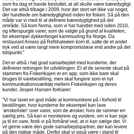
som fra dag et havde besluttet, at alt skulle være bæredygtigt.
Det var altså tilbage i 2009, hvor der stort set ikke var noget,
der handlede om bæredygtighed inden for fiskeri. Så på den
måde var vi med til at definere bæredygtighed på det
område. Så kom Noma, som vi har handlet med siden 2010,
og efterspurgte varer, som de valgte på grund af kvaliteten,
for eksempel dykkerfanget kammusling fra Norge. Da
restaurant Amass på Refshaleøen kom til, satte de et andet
tryk ved at være langt mere kompromisløse end andre på det
tidspunkt.”
Det er altså i høj grad samarbejdet med kunderne, der
definerer retningen for udviklingen. Et af de seneste skud på
stammen fra Fiskerikajen er en app, som ikke bare skal
bruges til varebestilling, men skal fungere som et nyt
kommunikations­værktøj mellem Fiskerikajen og deres
kunder. Jesper Hansen forklarer:
”Vi har lavet en god måde at kommunikere på i forhold til
bestillinger, hvor kunderne for eksem­pel kan lave
’ønskelister’ over varer, som de ønsker, hvis de rammer en
særlig pris. Så kan vi monitorere og vurdere, om vi kan sige
ja til en vare, fordi vi på forhånd ved, at vi kan sælge det. Vi
vil gerne være den gode samarbejdspartner, der kan levere
på den rigtige måde. Derfor skal vi også være i stand til