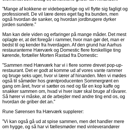
”Mange af kokkene er videbegærlige og vil flytte sig fagligt og
professionelt. De vil lære deres eget fag fra bunden, men
også hvordan de sanker, og hvordan jordbrugere dyrker
jorden sundere.”
Man kan dele viden og erfaringer på mange måder. Det mest
oplagte er, at det foregår i rammer, hvor man gør det, man er
bedst til og kender fra hverdagen. Af den grund har Aarhus
restauranterne Hærværk og Domestic flere forskellige ting
kør­ende, fortæller Morten Rastad fra Domestic:
”Sammen med Hærværk har vi i flere somre drevet pop-up-
restaurant. Det er godt at komme ud af vores vante rammer
og bruge seks uger, hvor vi lærer af hinanden. Men vi mødes
også til såmøder hos grøntproducenten Sommergrønt en
gang om året, hvor vi sætter os ned og får en kop kaffe og
snakker sammen om, hvad vi hver især skal bruge af råvarer.
Så hører vi måske, at de arbejder med andre ting end os, og
hvordan de griber det an.”
Rune Sørensen fra Hærværk supplerer:
”Vi kan også gå ud at spise sammen, men det handler mere
om hygge, og så har vi fællesmøder med vinleverandører