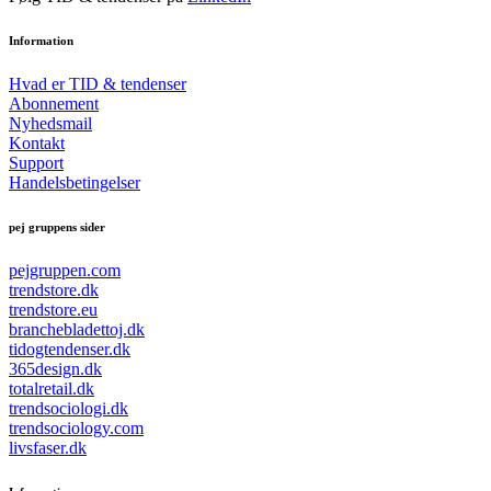
Information
Hvad er TID & tendenser
Abonnement
Nyhedsmail
Kontakt
Support
Handelsbetingelser
pej gruppens sider
pejgruppen.com
trendstore.dk
trendstore.eu
branchebladettoj.dk
tidogtendenser.dk
365design.dk
totalretail.dk
trendsociologi.dk
trendsociology.com
livsfaser.dk