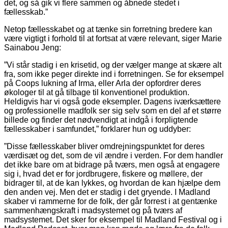
det, og så gik vi flere sammen og åbnede stedet i
fællesskab.”
Netop fællesskabet og at tænke sin forretning bredere kan
være vigtigt i forhold til at fortsat at være relevant, siger Marie
Sainabou Jeng:
”Vi står stadig i en krisetid, og der vælger mange at skære alt
fra, som ikke peger direkte ind i forretningen. Se for eksempel
på Coops lukning af Irma, eller Arla der opfordrer deres
økologer til at gå tilbage til konventionel produktion.
Heldigvis har vi også gode eksempler. Dagens iværksæt­tere
og professionelle madfolk ser sig selv som en del af et større
billede og finder det nødvendigt at indgå i forpligtende
fællesskaber i samfundet,” forklarer hun og uddyber:
”Disse fællesskaber bliver omdrejningspunktet for deres
værdisæt og det, som de vil ændre i verden. For dem handler
det ikke bare om at bidrage på tværs, men også at engagere
sig i, hvad det er for jordbrugere, fiskere og møllere, der
bidrager til, at de kan lykkes, og hvordan de kan hjælpe dem
den anden vej. Men det er stadig i det gryende. I Madland
skaber vi rammerne for de folk, der går forrest i at gentænke
sammenhængskraft i mad­systemet og på tværs af
madsystemet. Det sker for eksempel til Madland Festival og i