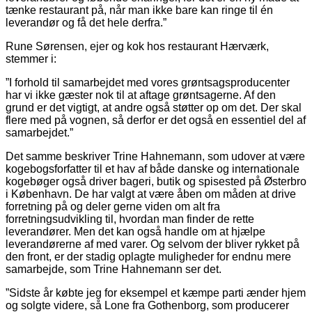
tænke restaurant på, når man ikke bare kan ringe til én
leverandør og få det hele derfra.”
Rune Sørensen, ejer og kok hos restaurant Hærværk,
stemmer i:
”I forhold til samarbejdet med vores grøntsagsproducenter
har vi ikke gæster nok til at aftage grøntsagerne. Af den
grund er det vigtigt, at andre også støtter op om det. Der skal
flere med på vognen, så derfor er det også en essentiel del af
samarbejdet.”
Det samme beskriver Trine Hahnemann, som udover at være
kogebogsforfatter til et hav af både danske og internationale
kogebøger også driver bageri, butik og spisested på Østerbro
i København. De har valgt at være åben om måden at drive
forretning på og deler gerne viden om alt fra
forretningsudvikling til, hvordan man finder de rette
leverandører. Men det kan også handle om at hjælpe
leverandørerne af med varer. Og selvom der bliver rykket på
den front, er der stadig oplagte muligheder for endnu mere
sam­arbejde, som Trine Hahnemann ser det.
”Sidste år købte jeg for eksempel et kæmpe parti ænder hjem
og solgte videre, så Lone fra Gothenborg, som producerer