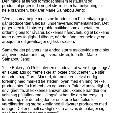
Den måde at tænke forholdet mellem restaurant og
producent peger ind i noget større, som har betydning for
hele branchen, forklarer Marie Sainabou Jeng:
”Ved at samarbejde med sine kunder, som Fiskerikajen gør,
går producenten væk fra ’underleverandørmentaliteten’. Det
peger igen ind i større problematikker som at betale en
ordentlig pris for råvarer, kokkenes håndværk, og at kokkene
tager deres faglighed tilbage, når de håndterer hele dyr og
arbejder med grøntsager og fisk i sæson.”
Samarbejdet på tværs har endog større række­vidde end blot
at gavne restauranter og leverandører, fortæller Marie
Sainabou Jeng:
”Lille Bakery på Refshaleøen er, udover at være bageri, også
en skueplads og fremelsker af lokale producenter. De står
desuden bag Grønt Marked, der nu er en selvstændig
forening med marked tre steder i byen med en lang række
producenter fra København og omegn. Taler vi ansvarlighed,
er vi gået fra, at kokkenes ansvar udelukkende handler om
velsmag på tallerkenen til også at handle om bæredygtig
forandring, når de arbejder for en større forståelse for
værdikæden og større kærlighed til råvarer produceret med
umage. Det er et helt særligt ekstra ansvar, de påtager sig,