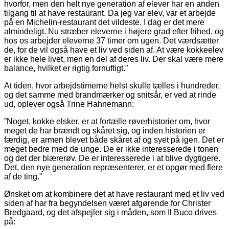
hvorfor, men den helt nye genera­tion af elever har en anden
tilgang til at have restaurant. Da jeg var elev, var et arbejde
på en Michelin-restaurant det vildeste. I dag er det mere
almindeligt. Nu stræber eleverne i højere grad efter frihed, og
hos os arbejder eleverne 37 timer om ugen. Det værdsætter
de, for de vil også have et liv ved siden af. At være kokkeelev
er ikke hele livet, men en del af deres liv. Der skal være mere
balance, hvilket er rigtig fornuftigt.”
At tiden, hvor arbejdstimerne helst skulle tælles i hundreder,
og det samme med brandmærker og snitsår, er ved at rinde
ud, oplever også Trine Hahnemann:
”Noget, kokke elsker, er at fortælle røverhistorier om, hvor
meget de har brændt og skåret sig, og inden historien er
færdig, er armen blevet både skåret af og syet på igen. Det er
meget bedre med de unge. De er ikke interesserede i tonen
og det der blærerøv. De er interesserede i at blive dyg­tigere.
Det, den nye generation repræsenterer, er et opgør med flere
af de ting.”
Ønsket om at kombinere det at have restaurant med et liv ved
siden af har fra begyndelsen været afgørende for Christer
Bredgaard, og det afspejler sig i måden, som Il Buco drives
på: