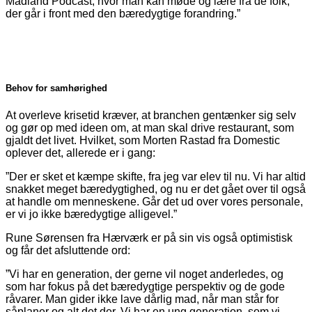
Madland Podcast, hvor man kan møde og lære fra de folk,
der går i front med den bæredygtige forandring.”
Behov for samhørighed
At overleve krisetid kræver, at branchen gentænker sig selv
og gør op med ideen om, at man skal drive restaurant, som
gjaldt det livet. Hvilket, som Morten Rastad fra Domestic
oplever det, allerede er i gang:
”Der er sket et kæmpe skifte, fra jeg var elev til nu. Vi har altid
snakket meget bæredygtighed, og nu er det gået over til også
at handle om menneskene. Går det ud over vores personale,
er vi jo ikke bæredygtige alligevel.”
Rune Sørensen fra Hærværk er på sin vis også optimistisk
og får det afsluttende ord:
”Vi har en generation, der gerne vil noget ander­ledes, og
som har fokus på det bæredygtige perspektiv og de gode
råvarer. Man gider ikke lave dårlig mad, når man står for
såplaner og alt det der. Vi har en ung generation, som vi