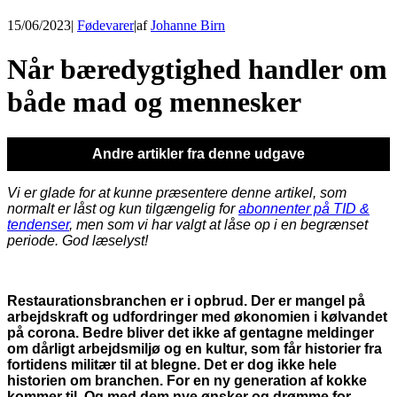
15/06/2023
|
Fødevarer
|
af
Johanne Birn
Når bæredygtighed handler om
både mad og mennesker
Andre artikler fra denne udgave
Vi er glade for at kunne præsentere denne artikel, som
normalt er låst og kun tilgængelig for
abonnenter på TID &
tendenser
, men som vi har valgt at låse op i en begrænset
periode. God læselyst!
Restaurationsbranchen er i opbrud. Der er mangel på
arbejdskraft og udfordringer med økonomien i kølvandet
på corona. Bedre bliver det ikke af gentagne meldinger
om dårligt arbejdsmiljø og en kultur, som får historier fra
fortidens militær til at blegne. Det er dog ikke hele
historien om branchen. For en ny generation af kokke
kommer til. Og med dem nye ønsker og drømme for,