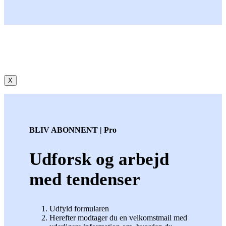
X
BLIV ABONNENT | Pro
Udforsk og arbejd
med tendenser
Udfyld formularen
Herefter modtager du en velkomstmail med