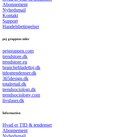
Abonnement
Nyhedsmail
Kontakt
Support
Handelsbetingelser
pej gruppens sider
pejgruppen.com
trendstore.dk
trendstore.eu
branchebladettoj.dk
tidogtendenser.dk
365design.dk
totalretail.dk
trendsociologi.dk
trendsociology.com
livsfaser.dk
Information
Hvad er TID & tendenser
Abonnement
Nyhedsmail