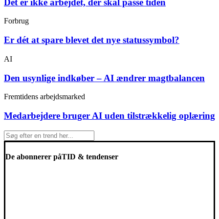
Det er ikke arbejdet, der skal passe tiden
Forbrug
Er dét at spare blevet det nye statussymbol?
AI
Den usynlige indkøber – AI ændrer magtbalancen
Fremtidens arbejdsmarked
Medarbejdere bruger AI uden tilstrækkelig oplæring
De abonnerer på
TID & tendenser