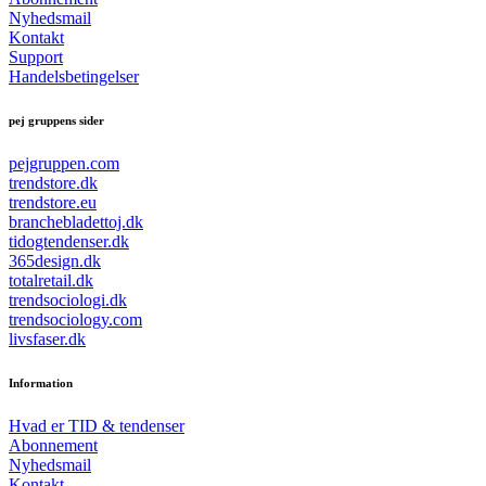
Nyhedsmail
Kontakt
Support
Handelsbetingelser
pej gruppens sider
pejgruppen.com
trendstore.dk
trendstore.eu
branchebladettoj.dk
tidogtendenser.dk
365design.dk
totalretail.dk
trendsociologi.dk
trendsociology.com
livsfaser.dk
Information
Hvad er TID & tendenser
Abonnement
Nyhedsmail
Kontakt