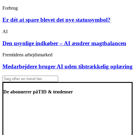
Forbrug
Er dét at spare blevet det nye statussymbol?
AI
Den usynlige indkøber – AI ændrer magtbalancen
Fremtidens arbejdsmarked
Medarbejdere bruger AI uden tilstrækkelig oplæring
De abonnerer på
TID & tendenser