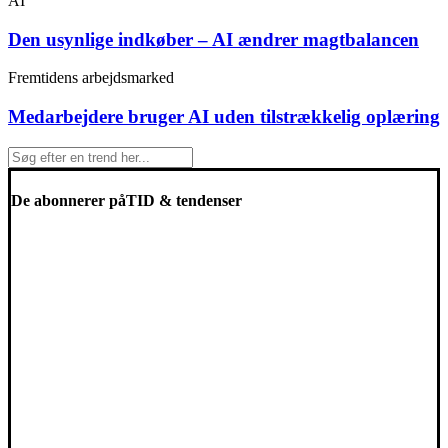
AI
Den usynlige indkøber – AI ændrer magtbalancen
Fremtidens arbejdsmarked
Medarbejdere bruger AI uden tilstrækkelig oplæring
De abonnerer på
TID & tendenser