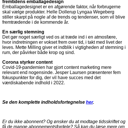
fremtidens emballagedesign
Emballagedesignet er en afgørende faktor, når forbrugerne
skal vælge produkter. Helle Dollerup Lyngaa Wegeberg
stiller skarpt på nogle af de trends og tendenser, som vil blive
fremtrædende i de kommende år.
En særlig stemning
Det gør noget særligt ved os at træde ind i en atmosfære,
hvor indretningen er vokset frem over tid, i takt med livet der
leves. Mette Milling giver et indblik i vigtigheden af stemning i
rum, der påvirker både krop og sind.
Corona styrker content
Covid-19-pandemien har gjort content marketing mere
relevant end nogensinde. Jesper Laursen præsenterer fem
fokuspunkter for dig, der vil have succes med det
værdiskabende indhold i 2022.
Se den komplette indholdsfortegnelse
her
.
Er du ikke abonnent? Og ønsker du at modtage tidsskriftet og
få de mange abonnementsfordele? Så kan du læse mere om