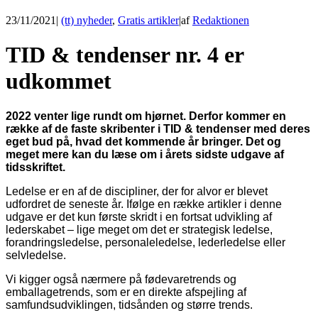
23/11/2021
|
(tt) nyheder
,
Gratis artikler
|
af
Redaktionen
TID & tendenser nr. 4 er
udkommet
2022 venter lige rundt om hjørnet. Derfor kommer en
række af de faste skribenter i TID & tendenser med deres
eget bud på, hvad det kommende år bringer. Det og
meget mere kan du læse om i årets sidste udgave af
tidsskriftet.
Ledelse er en af de discipliner, der for alvor er blevet
udfordret de seneste år. Ifølge en række artikler i denne
udgave er det kun første skridt i en fortsat udvikling af
lederskabet – lige meget om det er strategisk ledelse,
forandringsledelse, personaleledelse, lederledelse eller
selvledelse.
Vi kigger også nærmere på fødevaretrends og
emballagetrends, som er en direkte afspejling af
samfundsudviklingen, tidsånden og større trends.