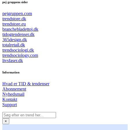
pej gruppens sider
pejgruppen.com
trendstore.dk
trendstore.eu
branchebladettoj.dk
tidogtendenser.dk
365design.dk
totalretail.dk
trendsociologi.dk
trendsociology.com
livsfaser.dk
Information
Hvad er TID & tendenser
Abonnement
Nyhedsmail
Kontakt
Support
×