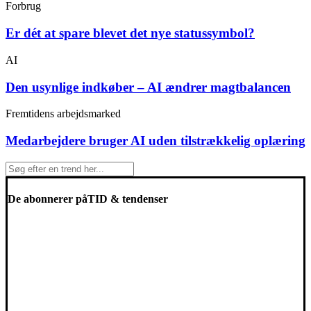
Forbrug
Er dét at spare blevet det nye statussymbol?
AI
Den usynlige indkøber – AI ændrer magtbalancen
Fremtidens arbejdsmarked
Medarbejdere bruger AI uden tilstrækkelig oplæring
De abonnerer på
TID & tendenser