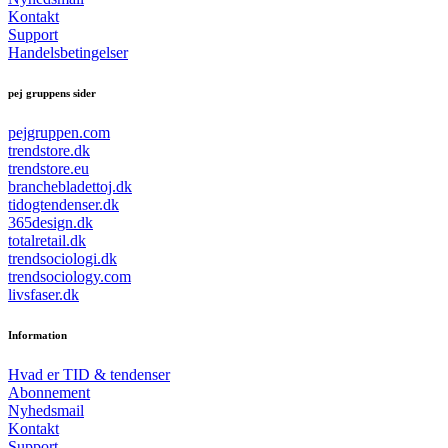
Kontakt
Support
Handelsbetingelser
pej gruppens sider
pejgruppen.com
trendstore.dk
trendstore.eu
branchebladettoj.dk
tidogtendenser.dk
365design.dk
totalretail.dk
trendsociologi.dk
trendsociology.com
livsfaser.dk
Information
Hvad er TID & tendenser
Abonnement
Nyhedsmail
Kontakt
Support