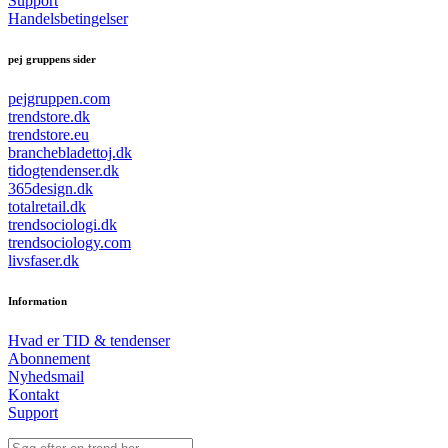
Support
Handelsbetingelser
pej gruppens sider
pejgruppen.com
trendstore.dk
trendstore.eu
branchebladettoj.dk
tidogtendenser.dk
365design.dk
totalretail.dk
trendsociologi.dk
trendsociology.com
livsfaser.dk
Information
Hvad er TID & tendenser
Abonnement
Nyhedsmail
Kontakt
Support