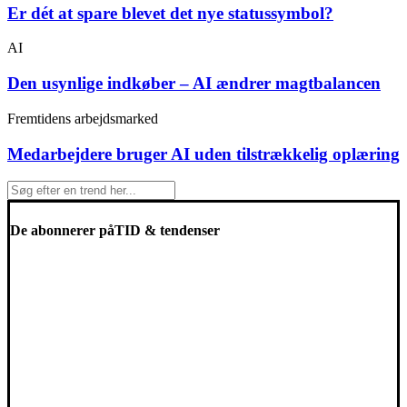
Er dét at spare blevet det nye statussymbol?
AI
Den usynlige indkøber – AI ændrer magtbalancen
Fremtidens arbejdsmarked
Medarbejdere bruger AI uden tilstrækkelig oplæring
De abonnerer på
TID & tendenser