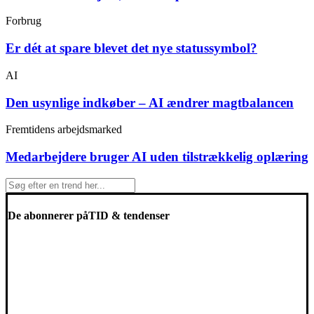
Forbrug
Er dét at spare blevet det nye statussymbol?
AI
Den usynlige indkøber – AI ændrer magtbalancen
Fremtidens arbejdsmarked
Medarbejdere bruger AI uden tilstrækkelig oplæring
De abonnerer på
TID & tendenser