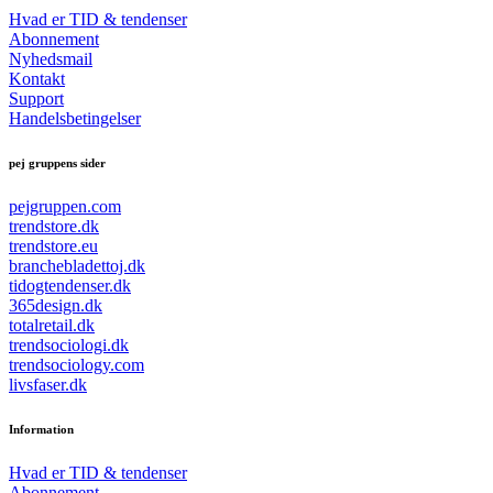
Hvad er TID & tendenser
Abonnement
Nyhedsmail
Kontakt
Support
Handelsbetingelser
pej gruppens sider
pejgruppen.com
trendstore.dk
trendstore.eu
branchebladettoj.dk
tidogtendenser.dk
365design.dk
totalretail.dk
trendsociologi.dk
trendsociology.com
livsfaser.dk
Information
Hvad er TID & tendenser
Abonnement