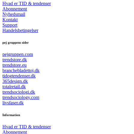
Hvad er TID & tendenser
Abonnement
Nyhedsmail
Kontakt
Support
Handelsbetingelser
pej gruppens sider
pejgruppen.com
trendstore.dk
trendstore.eu
branchebladettoj.dk
tidogtendenser.dk
365design.dk
totalretail.dk
trendsociologi.dk
trendsociology.com
livsfaser.dk
Information
Hvad er TID & tendenser
Abonnement