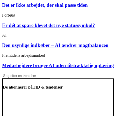
Det er ikke arbejdet, der skal passe tiden
Forbrug
Er dét at spare blevet det nye statussymbol?
AI
Den usynlige indkøber – AI ændrer magtbalancen
Fremtidens arbejdsmarked
Medarbejdere bruger AI uden tilstrækkelig oplæring
De abonnerer på
TID & tendenser