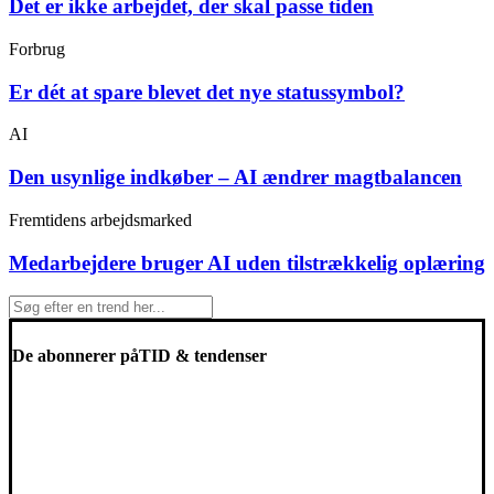
Det er ikke arbejdet, der skal passe tiden
Forbrug
Er dét at spare blevet det nye statussymbol?
AI
Den usynlige indkøber – AI ændrer magtbalancen
Fremtidens arbejdsmarked
Medarbejdere bruger AI uden tilstrækkelig oplæring
De abonnerer på
TID & tendenser