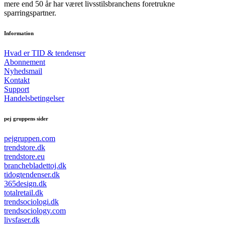
mere end 50 år har været livsstilsbranchens foretrukne
sparringspartner.
Information
Hvad er TID & tendenser
Abonnement
Nyhedsmail
Kontakt
Support
Handelsbetingelser
pej gruppens sider
pejgruppen.com
trendstore.dk
trendstore.eu
branchebladettoj.dk
tidogtendenser.dk
365design.dk
totalretail.dk
trendsociologi.dk
trendsociology.com
livsfaser.dk