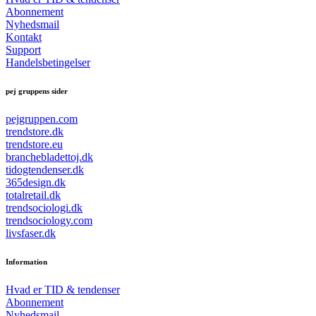
Abonnement
Nyhedsmail
Kontakt
Support
Handelsbetingelser
pej gruppens sider
pejgruppen.com
trendstore.dk
trendstore.eu
branchebladettoj.dk
tidogtendenser.dk
365design.dk
totalretail.dk
trendsociologi.dk
trendsociology.com
livsfaser.dk
Information
Hvad er TID & tendenser
Abonnement
Nyhedsmail