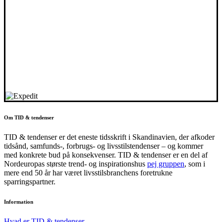
Om TID & tendenser
TID & tendenser er det eneste tidsskrift i Skandinavien, der afkoder
tidsånd, samfunds-, forbrugs- og livsstilstendenser – og kommer
med konkrete bud på konsekvenser. TID & tendenser er en del af
Nordeuropas største trend- og inspirationshus
pej gruppen
, som i
mere end 50 år har været livsstilsbranchens foretrukne
sparringspartner.
Information
Hvad er TID & tendenser