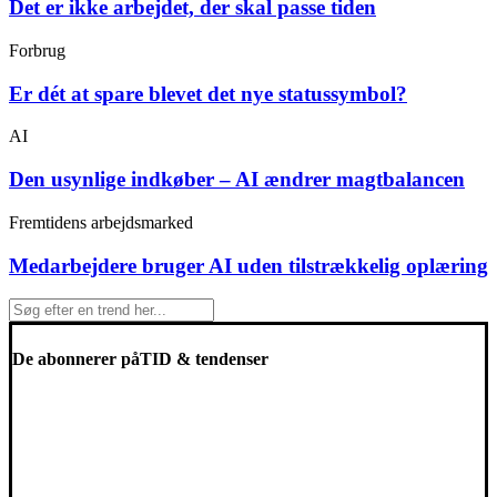
Det er ikke arbejdet, der skal passe tiden
Forbrug
Er dét at spare blevet det nye statussymbol?
AI
Den usynlige indkøber – AI ændrer magtbalancen
Fremtidens arbejdsmarked
Medarbejdere bruger AI uden tilstrækkelig oplæring
De abonnerer på
TID & tendenser