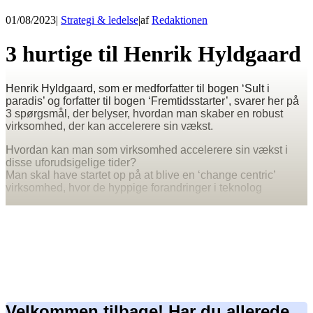
01/08/2023
|
Strategi & ledelse
|
af
Redaktionen
3 hurtige til Henrik Hyldgaard
Henrik Hyldgaard, som er medforfatter til bogen ‘Sult i
paradis’ og forfatter til bogen ‘Fremtidsstarter’, svarer her på
3 spørgsmål, der belyser, hvordan man skaber en robust
virksomhed, der kan accelerere sin vækst.
Hvordan kan man som virksomhed accelerere sin vækst i
disse uforudsigelige tider?
Man skal have startet op på at blive en ‘change centric’
virksomhed, hvor de hyppige forandringer i teknolog
Velkommen tilbage! Har du allerede