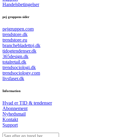
Handelsbetingelser
pej gruppens sider
pejgruppen.com
trendstore.dk
trendstore.eu
branchebladettoj.dk
tidogtendenser.dk
365design.dk
totalretail.dk
trendsociologi.dk
trendsociology.com
livsfaser.dk
Information
Hvad er TID & tendenser
Abonnement
Nyhedsmail
Kontakt
Support