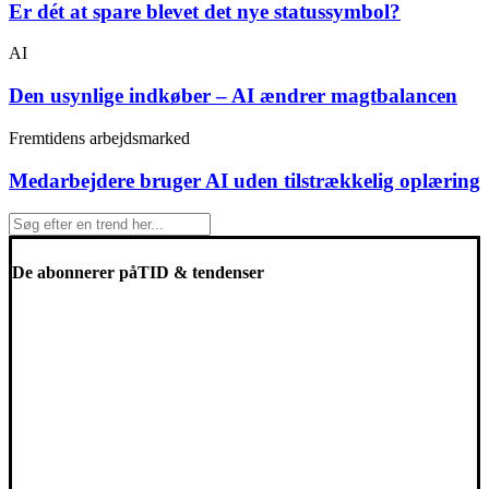
Er dét at spare blevet det nye statussymbol?
AI
Den usynlige indkøber – AI ændrer magtbalancen
Fremtidens arbejdsmarked
Medarbejdere bruger AI uden tilstrækkelig oplæring
De abonnerer på
TID & tendenser