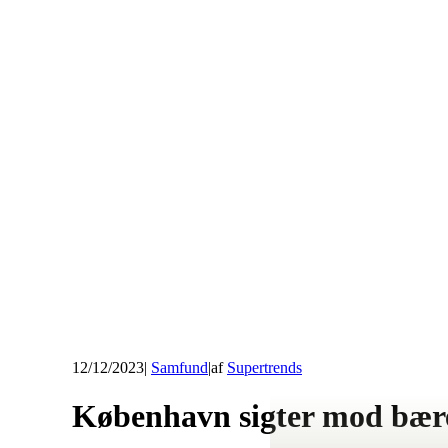
12/12/2023
|
Samfund
|
af
Supertrends
København sigter mod bære