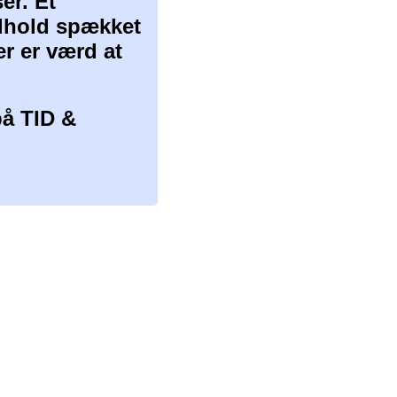
er. Et
ndhold spækket
er er værd at
å TID &