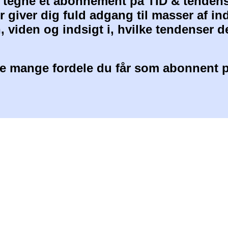
at tegne et abonnement på TID & tendens
 giver dig fuld adgang til masser af i
, viden og indsigt i, hvilke tendenser d
 mange fordele du får som abonnent p