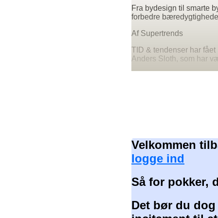
Fra bydesign til smarte b
forbedre bæredygtigheden
Af Supertrends
TID & tendenser har fået 
Anders Sloth, som har væ
Velkommen tilb
logge ind
Så for pokker, 
Det bør du dog