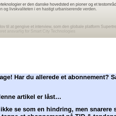
yteknologier er den danske hovedsted en pioner og et testområd
 og livskvaliteten i en hastigt urbaniserende verden.
lov til at gengive et interview, som den globale platform Supert
ret ansvarlig for Smart City Technologies
age! Har du allerede et abonnement? S
denne artikel er låst…
 ikke se som en hindring, men snarere 