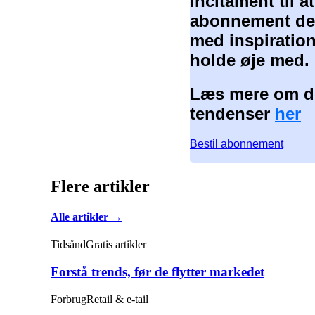
incitament til 
abonnement der
med inspiration
holde øje med.
Læs mere om de
tendenser
her
Bestil abonnement
Flere artikler
Alle artikler →
Tidsånd
Gratis artikler
Forstå trends, før de flytter markedet
Forbrug
Retail & e-tail