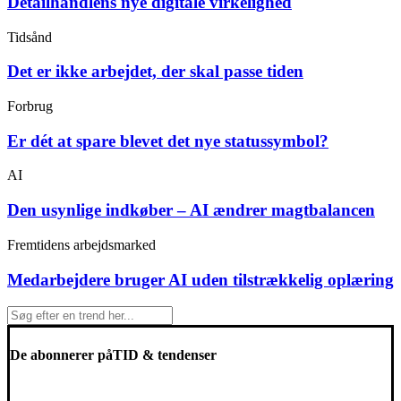
Detailhandlens nye digitale virkelighed
Tidsånd
Det er ikke arbejdet, der skal passe tiden
Forbrug
Er dét at spare blevet det nye statussymbol?
AI
Den usynlige indkøber – AI ændrer magtbalancen
Fremtidens arbejdsmarked
Medarbejdere bruger AI uden tilstrækkelig oplæring
De abonnerer på
TID & tendenser