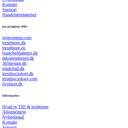
Kontakt
Support
Handelsbetingelser
pej gruppens sider
pejgruppen.com
trendstore.dk
trendstore.eu
branchebladettoj.dk
tidogtendenser.dk
365design.dk
totalretail.dk
trendsociologi.dk
trendsociology.com
livsfaser.dk
Information
Hvad er TID & tendenser
Abonnement
Nyhedsmail
Kontakt
Support