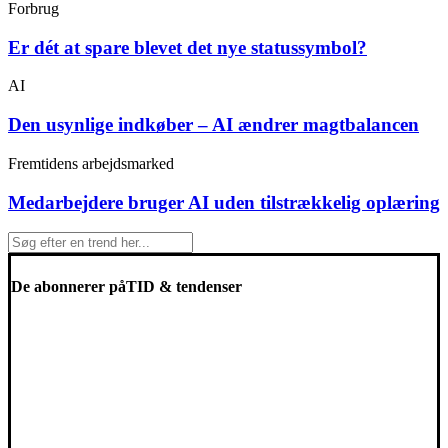
Forbrug
Er dét at spare blevet det nye statussymbol?
AI
Den usynlige indkøber – AI ændrer magtbalancen
Fremtidens arbejdsmarked
Medarbejdere bruger AI uden tilstrækkelig oplæring
De abonnerer på
TID & tendenser