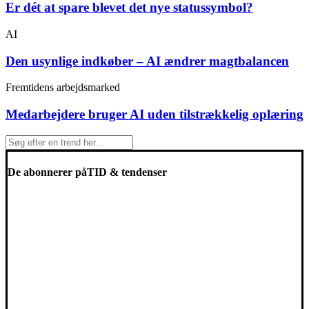
Er dét at spare blevet det nye statussymbol?
AI
Den usynlige indkøber – AI ændrer magtbalancen
Fremtidens arbejdsmarked
Medarbejdere bruger AI uden tilstrækkelig oplæring
De abonnerer på
TID & tendenser