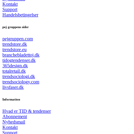
Kontakt
Support
Handelsbetingelser
pej gruppens sider
pejgruppen.com
trendstore.dk
trendstore.eu
branchebladettoj.dk
tidogtendenser.dk
365design.dk
totalretail.dk
trendsociologi.dk
trendsociology.com
livsfaser.dk
Information
Hvad er TID & tendenser
Abonnement
Nyhedsmail
Kontakt
Support