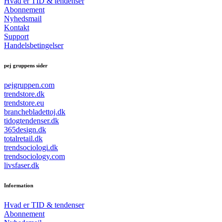
Hvad er TID & tendenser
Abonnement
Nyhedsmail
Kontakt
Support
Handelsbetingelser
pej gruppens sider
pejgruppen.com
trendstore.dk
trendstore.eu
branchebladettoj.dk
tidogtendenser.dk
365design.dk
totalretail.dk
trendsociologi.dk
trendsociology.com
livsfaser.dk
Information
Hvad er TID & tendenser
Abonnement