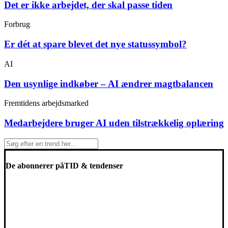
Det er ikke arbejdet, der skal passe tiden
Forbrug
Er dét at spare blevet det nye statussymbol?
AI
Den usynlige indkøber – AI ændrer magtbalancen
Fremtidens arbejdsmarked
Medarbejdere bruger AI uden tilstrækkelig oplæring
De abonnerer på
TID & tendenser