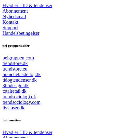
Hvad er TID & tendenser
Abonnement
Nyhedsmail
Kontakt
Support
Handelsbetingelser
pej gruppens sider
pejgruppen.com
trendstore.dk
trendstore.eu
branchebladettoj.dk
tidogtendenser.dk
365design.dk
totalretail.dk
trendsociologi.dk
trendsociology.com
livsfaser.dk
Information
Hvad er TID & tendenser
Abonnement