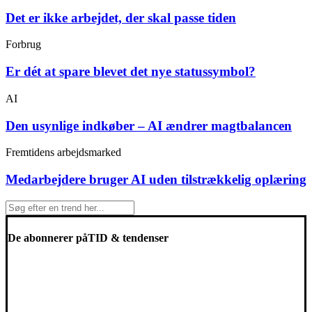
Det er ikke arbejdet, der skal passe tiden
Forbrug
Er dét at spare blevet det nye statussymbol?
AI
Den usynlige indkøber – AI ændrer magtbalancen
Fremtidens arbejdsmarked
Medarbejdere bruger AI uden tilstrækkelig oplæring
De abonnerer på
TID & tendenser