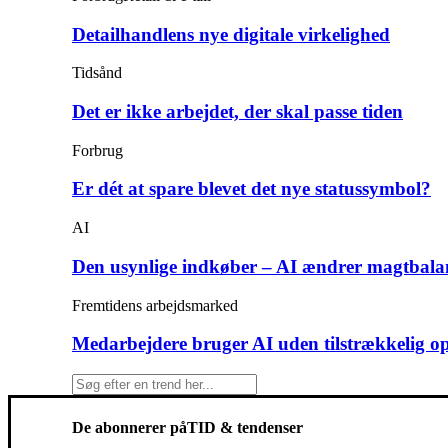
Detailhandlens nye digitale virkelighed
Tidsånd
Det er ikke arbejdet, der skal passe tiden
Forbrug
Er dét at spare blevet det nye statussymbol?
AI
Den usynlige indkøber – AI ændrer magtbala
Fremtidens arbejdsmarked
Medarbejdere bruger AI uden tilstrækkelig o
De abonnerer på
TID & tendenser