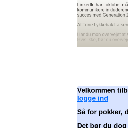
LinkedIn har i oktober m
kommunikere inkluderende
succes med Generation 
Af Trine Lykkebak Larse
Har du mon overvejet at si
Hvis ikke, bør du overveje
Velkommen tilb
logge ind
Så for pokker, 
Det bør du dog