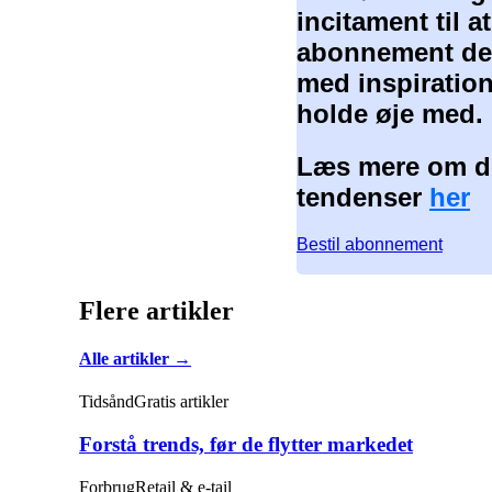
incitament til 
abonnement der
med inspiration
holde øje med.
Læs mere om de
tendenser
her
Bestil abonnement
Flere artikler
Alle artikler →
Tidsånd
Gratis artikler
Forstå trends, før de flytter markedet
Forbrug
Retail & e-tail