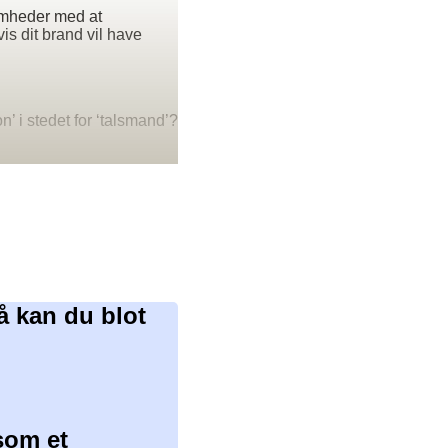
somheder med at
s dit brand vil have
n’ i stedet for ‘talsmand’?
å kan du blot
som et