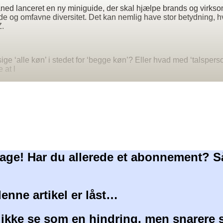
åned lanceret en ny miniguide, der skal hjælpe brands og virk
 og omfavne diversitet. Det kan nemlig have stor betydning, hvi
Z.
n
ge ‘alle køn’ i stedet for ‘begge køn’? Eller hvad med ‘talsperso
 at l
age! Har du allerede et abonnement? S
denne artikel er låst…
 ikke se som en hindring, men snarere 