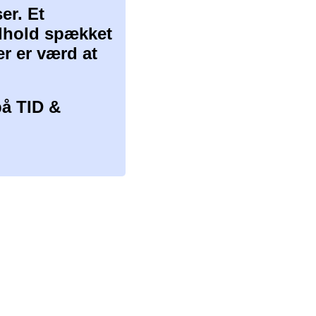
er. Et
ndhold spækket
er er værd at
å TID &