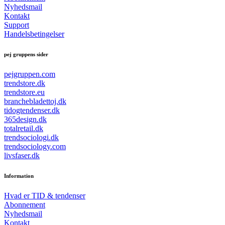
Nyhedsmail
Kontakt
Support
Handelsbetingelser
pej gruppens sider
pejgruppen.com
trendstore.dk
trendstore.eu
branchebladettoj.dk
tidogtendenser.dk
365design.dk
totalretail.dk
trendsociologi.dk
trendsociology.com
livsfaser.dk
Information
Hvad er TID & tendenser
Abonnement
Nyhedsmail
Kontakt