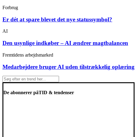
Forbrug
Er dét at spare blevet det nye statussymbol?
AI
Den usynlige indkøber – AI ændrer magtbalancen
Fremtidens arbejdsmarked
Medarbejdere bruger AI uden tilstrækkelig oplæring
De abonnerer på
TID & tendenser