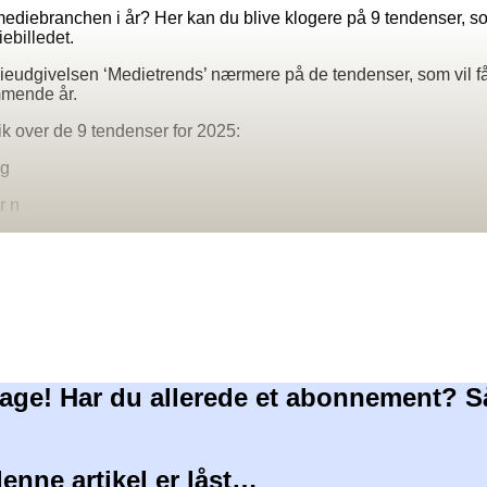
iebranchen i år? Her kan du blive klogere på 9 tendenser, som
iebilledet.
eudgivelsen ‘Medietrends’ nærmere på de tendenser, som vil få
mmende år.
ik over de 9 tendenser for 2025:
ng
r n
age! Har du allerede et abonnement? S
denne artikel er låst…