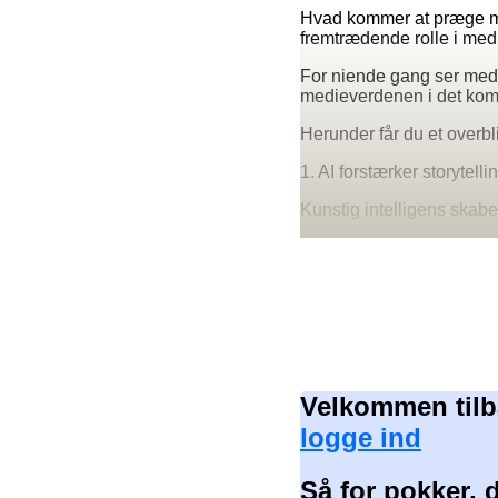
Hvad kommer at præge med
fremtrædende rolle i med
For niende gang ser medi
medieverdenen i det ko
Herunder får du et overbl
1. AI forstærker storytelli
Kunstig intelligens skabe
Velkommen tilb
logge ind
Så for pokker, 