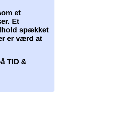
som et
er. Et
ndhold spækket
er er værd at
å TID &