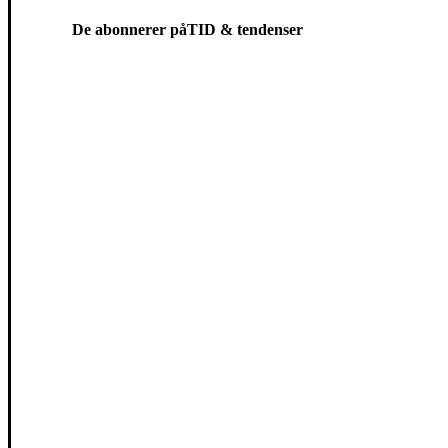
De abonnerer på
TID & tendenser