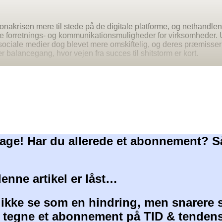
nakrisen mere til stede på de digitale platforme, og nethandlen s
ale forretnings- og kommunikationsmuligheder for virksomheder. 
ociale medier dog blevet mere omskiftelig, og deres præmisser
 balancegang, hvor vejen fra succes til shitstorm er kort.
age! Har du allerede et abonnement? S
denne artikel er låst…
 ikke se som en hindring, men snarere 
at tegne et abonnement på TID & tendens