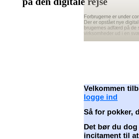
på den digitale rejse
Forbrugerne er under coro
Der er opstået nye digit
brugernes adfærd på de s
virksomheder ud i en svær
Velkommen tilb
logge ind
Så for pokker, 
Det bør du dog
incitament til 