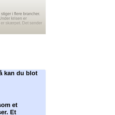
tiger i flere brancher.
Under krisen er
 er skærpet. Det sender
å kan du blot
som et
er. Et