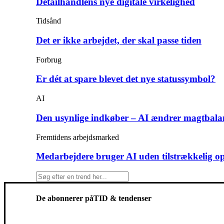
Detailhandlens nye digitale virkelighed
Tidsånd
Det er ikke arbejdet, der skal passe tiden
Forbrug
Er dét at spare blevet det nye statussymbol?
AI
Den usynlige indkøber – AI ændrer magtbala
Fremtidens arbejdsmarked
Medarbejdere bruger AI uden tilstrækkelig o
De abonnerer på
TID & tendenser