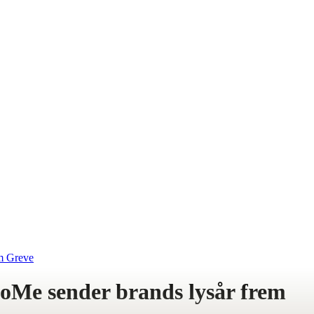
m Greve
oMe sender brands lysår frem