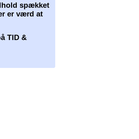
ndhold spækket
er er værd at
å TID &