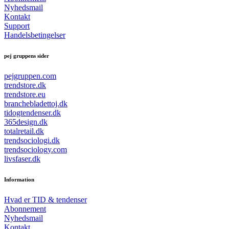
Nyhedsmail
Kontakt
Support
Handelsbetingelser
pej gruppens sider
pejgruppen.com
trendstore.dk
trendstore.eu
branchebladettoj.dk
tidogtendenser.dk
365design.dk
totalretail.dk
trendsociologi.dk
trendsociology.com
livsfaser.dk
Information
Hvad er TID & tendenser
Abonnement
Nyhedsmail
Kontakt