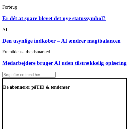
Forbrug
Er dét at spare blevet det nye statussymbol?
AI
Den usynlige indkøber – AI ændrer magtbalancen
Fremtidens arbejdsmarked
Medarbejdere bruger AI uden tilstrækkelig oplæring
De abonnerer på
TID & tendenser